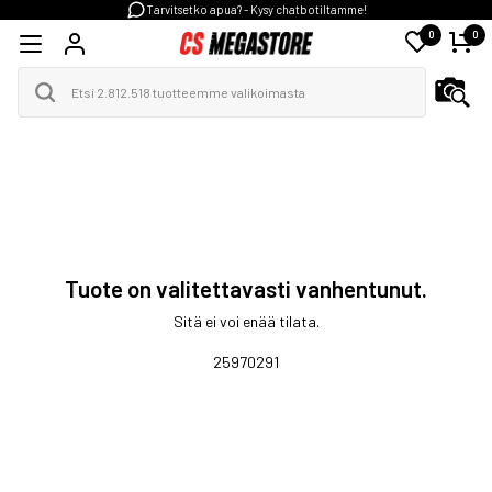
Tarvitsetko apua? - Kysy chatbotiltamme!
0
0
Tuote on valitettavasti vanhentunut.
Sitä ei voi enää tilata.
25970291