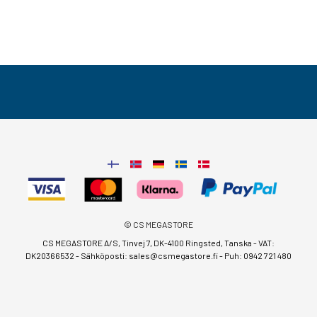
© CS MEGASTORE
CS MEGASTORE A/S, Tinvej 7, DK-4100 Ringsted, Tanska - VAT:
DK20366532 - Sähköposti:
sales@csmegastore.fi
-
Puh: 0942 721 480