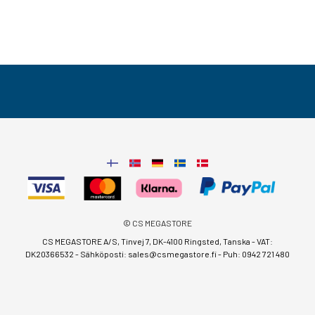
© CS MEGASTORE
CS MEGASTORE A/S, Tinvej 7, DK-4100 Ringsted, Tanska - VAT:
DK20366532 - Sähköposti:
sales@csmegastore.fi
-
Puh: 0942 721 480