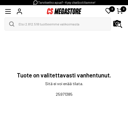
Tarvitsetko apua? - Kysy chatbotiltamme!
0
0
Tuote on valitettavasti vanhentunut.
Sitä ei voi enää tilata.
25971385