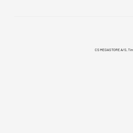
CS MEGASTORE A/S, Tinv