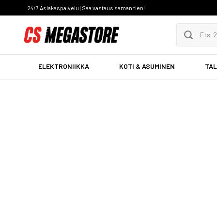
24/7 Asiakaspalvelu | Saa vastaus saman tien!
ELEKTRONIIKKA
KOTI & ASUMINEN
TAL