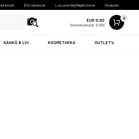
ta koodi
Etsi varaosia
Luo uusi käyttäjätunnus
Kirjaudu
0
EUR 0,00
(toimituskulut: 0,00)
SÄHKÖ & LVI
KOSMETIIKKA
OUTLET%