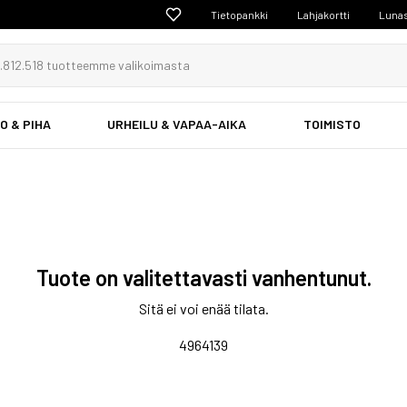
Tietopankki
Lahjakortti
Lunas
O & PIHA
URHEILU & VAPAA-AIKA
TOIMISTO
Tuote on valitettavasti vanhentunut.
Sitä ei voi enää tilata.
4964139