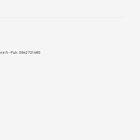
e.fi
-
Puh: 0942 721 480