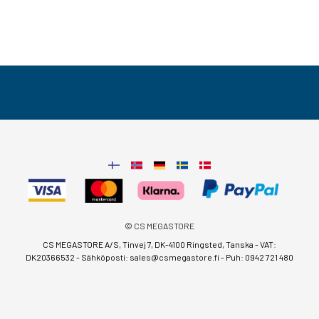
© CS MEGASTORE
CS MEGASTORE A/S, Tinvej 7, DK-4100 Ringsted, Tanska - VAT:
DK20366532 - Sähköposti:
sales@csmegastore.fi
-
Puh: 0942 721 480