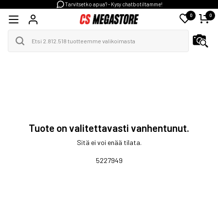
Tarvitsetko apua? - Kysy chatbotiltamme!
0
0
Tuote on valitettavasti vanhentunut.
Sitä ei voi enää tilata.
5227949