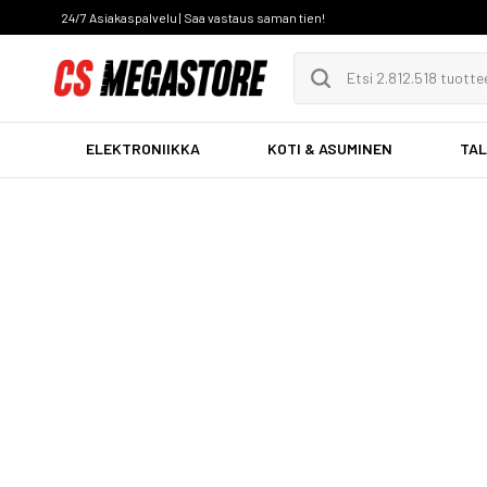
24/7 Asiakaspalvelu | Saa vastaus saman tien!
ELEKTRONIIKKA
KOTI & ASUMINEN
TAL