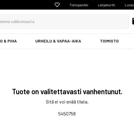
Tietopankki
Lahjakortti
Lunas
O & PIHA
URHEILU & VAPAA-AIKA
TOIMISTO
Tuote on valitettavasti vanhentunut.
Sitä ei voi enää tilata.
5450758