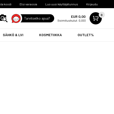
ta koodi
Etsi varaosia
Luo uusi käyttäjätunnus
Kirjaudu
0
EUR 0,00
Tarvitsetko apua?
(toimituskulut: 0,00)
SÄHKÖ & LVI
KOSMETIIKKA
OUTLET%