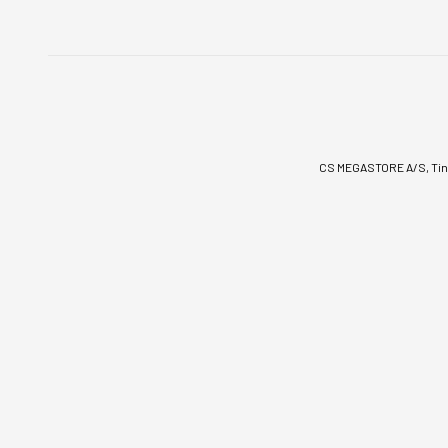
CS MEGASTORE A/S, Tinv