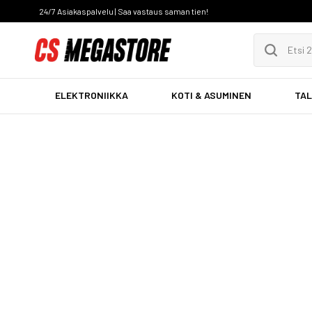
24/7 Asiakaspalvelu | Saa vastaus saman tien!
ELEKTRONIIKKA
KOTI & ASUMINEN
TAL