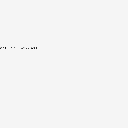
e.fi
-
Puh: 0942 721 480