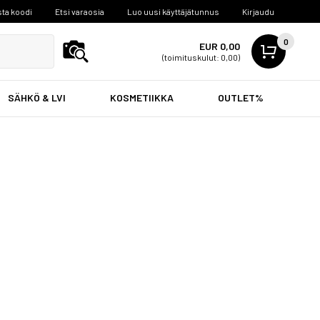
ta koodi
Etsi varaosia
Luo uusi käyttäjätunnus
Kirjaudu
0
EUR 0,00
(toimituskulut: 0,00)
SÄHKÖ & LVI
KOSMETIIKKA
OUTLET%