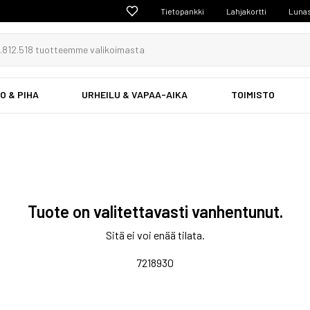
Tietopankki
Lahjakortti
Lunas
O & PIHA
URHEILU & VAPAA-AIKA
TOIMISTO
Tuote on valitettavasti vanhentunut.
Sitä ei voi enää tilata.
7218930