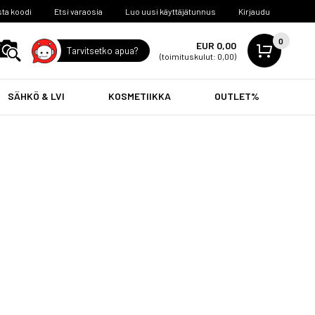
ta koodi
Etsi varaosia
Luo uusi käyttäjätunnus
Kirjaudu
0
EUR 0,00
Tarvitsetko apua?
(toimituskulut: 0,00)
SÄHKÖ & LVI
KOSMETIIKKA
OUTLET%