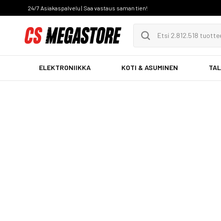
24/7 Asiakaspalvelu | Saa vastaus saman tien!
ELEKTRONIIKKA
KOTI & ASUMINEN
TAL