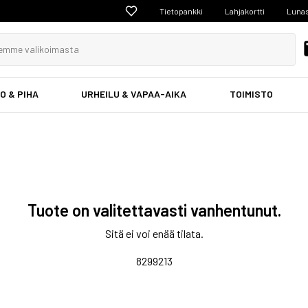
Tietopankki
Lahjakortti
Lunas
O & PIHA
URHEILU & VAPAA-AIKA
TOIMISTO
Tuote on valitettavasti vanhentunut.
Sitä ei voi enää tilata.
8299213