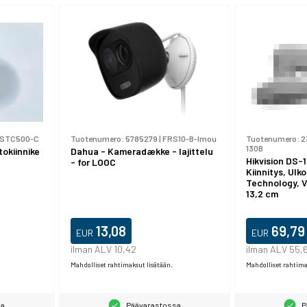
-STC500-C
Tuotenumero:
5785279
|
FRS10-B-Imou
Tuotenumero:
2
130B
okiinnike
Dahua - Kameradække - lajittelu
Hikvision DS-
- for LOOC
Kiinnitys, Ulko
Technology, Va
13,2 cm
13,08
69,79
EUR
EUR
ilman ALV 10,42
ilman ALV 55,
Mahdolliset rahtimaksut lisätään.
Mahdolliset rahtima
sa
Päävarastossa
P