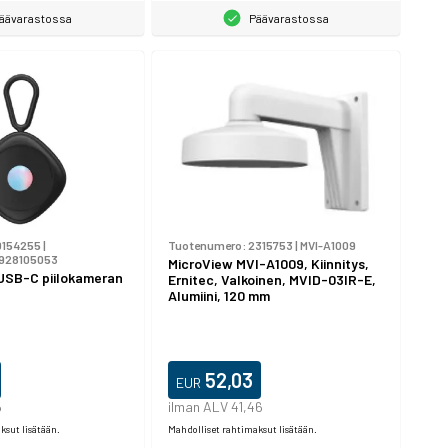
äävarastossa
Päävarastossa
0154255
|
Tuotenumero:
2315753
|
MVI-A1009
928105053
MicroView MVI-A1009, Kiinnitys,
USB-C piilokameran
Ernitec, Valkoinen, MVID-03IR-E,
a
Alumiini, 120 mm
52,03
EUR
6
ilman ALV 41,46
ksut lisätään.
Mahdolliset rahtimaksut lisätään.