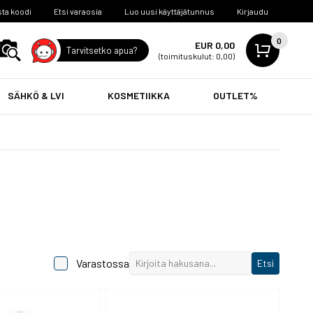
ta koodi
Etsi varaosia
Luo uusi käyttäjätunnus
Kirjaudu
0
EUR 0,00
Tarvitsetko apua?
(toimituskulut: 0,00)
SÄHKÖ & LVI
KOSMETIIKKA
OUTLET%
Varastossa
Etsi