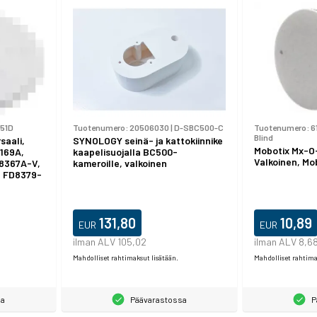
51D
Tuotenumero:
20506030
|
D-SBC500-C
Tuotenumero:
6
Blind
saali,
SYNOLOGY seinä- ja kattokiinnike
Mobotix Mx-O
8169A,
kaapelisuojalla BC500-
Valkoinen, Mob
D8367A-V,
kameroille, valkoinen
, FD8379-
131,80
10,89
EUR
EUR
ilman ALV 105,02
ilman ALV 8,6
Mahdolliset rahtimaksut lisätään.
Mahdolliset rahtima
sa
Päävarastossa
P