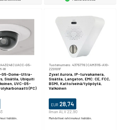
1443246
|
UACC-G5-
Tuotenumero:
4375776
|
CAM3115-A10-
M-W
ZZ0101F
C-G5-Dome-Ultra-
Zyxel Aurora, IP-turvakamera,
, Sisätila, Ubiquiti
Sisätila, Langaton, EMC: CE, FCC,
lkoinen, UVC-G5-
BSMI, Katto/seinä/työpöytä,
olykarbonaatti (PC)
Valkoinen
28,74
EUR
93
ilman ALV 22,90
ksut lisätään.
Mahdolliset rahtimaksut lisätään.