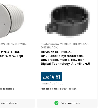
182259
|
Mx-O-M7SA-
Tuotenumero:
7309501
|
DS-1280ZJ-
DM21(BLACK)
-M7SA-Blind,
Hikvision DS-1280ZJ-
otix, M73, 1 kpl
DM21(Black), Kytkentärasia,
Universaali, musta, Hikvision
Digital Technology, Alumiini, 4,5
kg
14,51
EUR
8
ilman ALV 11,56
ksut lisätään.
Mahdolliset rahtimaksut lisätään.
äävarastossa
Päävarastossa