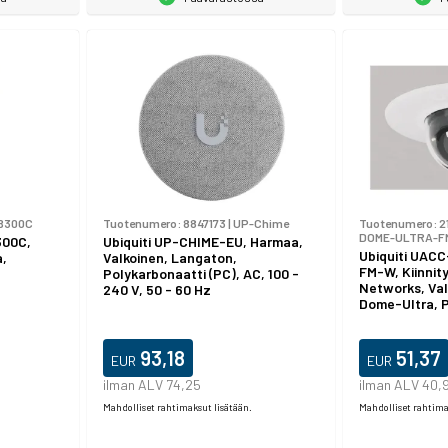
B300C
Tuotenumero:
8847173
|
UP-Chime
Tuotenumero:
2
DOME-ULTRA-F
300C,
Ubiquiti UP-CHIME-EU, Harmaa,
Ubiquiti UAC
a,
Valkoinen, Langaton,
FM-W, Kiinnitys
Polykarbonaatti (PC), AC, 100 -
Networks, Va
240 V, 50 - 60 Hz
Dome-Ultra, P
93,18
51,37
EUR
EUR
ilman ALV 74,25
ilman ALV 40,
Mahdolliset rahtimaksut lisätään.
Mahdolliset rahtima