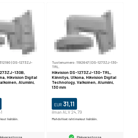
312190
|
DS-1273ZJ-
Tuotenumero:
1192647
|
DS-1273ZJ-130-
TRL.
1273ZJ-130B,
Hikvision DS-1273ZJ-130-TRL,
na, Hikvision Digital
Kiinnitys, Ulkona, Hikvision Digital
lkoinen, Alumiini,
Technology, Valkoinen, Alumiini,
130 mm
31,11
EUR
61
ilman ALV 24,79
ksut lisätään.
Mahdolliset rahtimaksut lisätään.
äävarastossa
Päävarastossa