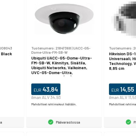
JO8043
Tuotenumero:
21847368
|
UACC-G5-
Tuotenumero:
2
Dome-Ultra-FM-SB-W
 Black
Hikvision DS-
Ubiquiti UACC-G5-Dome-Ultra-
Universaali, Hi
FM-SB-W, Kiinnitys, Sisätila,
Technology, Va
Ubiquiti Networks, Valkoinen,
8,85 cm
UVC-G5-Dome-Ultra,
Polykarbonaatti (PC)
43,84
14,55
EUR
EUR
ilman ALV 34,93
ilman ALV 11,5
Mahdolliset rahtimaksut lisätään.
Mahdolliset rahtima
sa
Päävarastossa
P