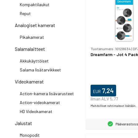
Kompaktilaukut
Reput
Analogiset kamerat
Pikakamerat
Salamalaitteet
Tuotenumero:
10128634
|
DF
Dreamfarm - Jot 4 Pack
Akkukäyttöiset
Salama lisätarvikkeet
Videokamerat
7,24
EUR
Action-kamera lisävarusteet
ilman ALV 5,77
Action-videokamerat
Mahdolliset rahtimaksut lisätään.
HD Videokamerat
Jalustat
Päävarastos
Monopodit