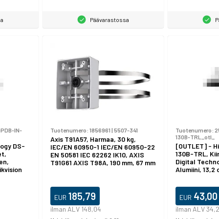
sa
Päävarastossa
P
PDB-IN-
Tuotenumero:
1856961
|
5507-341
Tuotenumero:
2
130B-TRL_otl_
Axis T91A57, Harmaa, 30 kg,
logy DS-
[OUTLET] - H
IEC/EN 60950-1 IEC/EN 60950-22
t,
130B-TRL, Kiin
EN 50581 IEC 62262 IK10, AXIS
nen,
Digital Techno
T91G61 AXIS T98A, 190 mm, 67 mm
ikvision
Alumiini, 13,
3 mm
185,79
43,00
EUR
EUR
ilman ALV 148,04
ilman ALV 34,