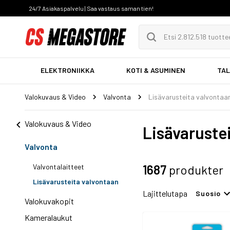
24/7 Asiakaspalvelu | Saa vastaus saman tien!
ELEKTRONIIKKA
KOTI & ASUMINEN
TAL
Valokuvaus & Video
Valvonta
Lisävarusteita valvontaa
Valokuvaus & Video
Lisävaruste
Valvonta
Valvontalaitteet
1687
produkter
Lisävarusteita valvontaan
Lajittelutapa
Suosio
Valokuvakopit
Kameralaukut