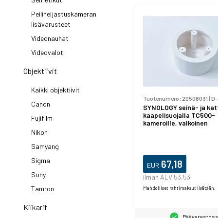
Peiliheijastuskameran
lisävarusteet
Videonauhat
Videovalot
Objektiivit
Kaikki objektiivit
Tuotenumero:
20506031
|
D
Canon
SYNOLOGY seinä- ja katt
kaapelisuojalla TC500-
Fujifilm
kameroille, valkoinen
Nikon
Samyang
Sigma
67,18
EUR
Sony
ilman ALV 53,53
Tamron
Mahdolliset rahtimaksut lisätään.
Kiikarit
Päävarastos