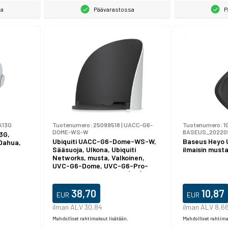
sa
Päävarastossa
P
A13G
Tuotenumero:
25099518
|
UACC-G6-
Tuotenumero:
1
DOME-WS-W
BASEUS_20220
3G,
Ubiquiti UACC-G6-Dome-WS-W,
Baseus Heyo 
 Dahua,
Sääsuoja, Ulkona, Ubiquiti
ilmaisin must
Networks, musta, Valkoinen,
UVC-G6-Dome, UVC-G6-Pro-
Dome, Polykarbonaatti (PC)
38,70
10,87
EUR
EUR
ilman ALV 30,84
ilman ALV 8,6
Mahdolliset rahtimaksut lisätään.
Mahdolliset rahtima