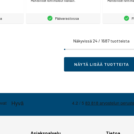
Mahdolliset rahtimaksut lisätään.
Mahdolliset rahtima
sa
Päävarastossa
P
Näkyvissä
24
/ 1687 tuotteista
NÄYTÄ LISÄÄ TUOTTEITA
Asiakspalvelu
Tietoa