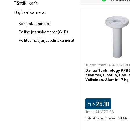
Tähtikiikarit
Digitaalikamerat
Kompaktikamerat
Peiliheijastuskamerat (SLR)
Peilittömät järjestelmäkamerat
Tuotenumero:
4940952
|
PF
Dahua Technology PFB
Kiinnitys, Sisätila, Dahu
Valkoinen, Alumiini, 7 kg
25,18
EUR
ilman ALV 20,06
Mahdolliset rahtimaksut lisätään.