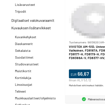
Lisävarusteet
Tripodit
Digitaaliset valokuvaraamit
Kuvauksen lisätarvikkeet
Kuvankehykset
Tuotenumero:
5613620
|
AM-
Diaskannerit
VIVOTEK AM-51D, Univer
Valkoinen, FD8167A, FD
Sekalaista
FD8177-H, FD8179-H, F
Suodattimet
FD8369A-V, FD8377-HV
HV, Langallinen
Studiovarusteet
Muistikortit
66,67
EUR
Kortinlukija
ilman ALV 53,12
Linssisuojat
Mahdolliset rahtimaksut lisätään.
Telineet
Muokkauslaitteet/ohjelmisto
Päävarastos
Selfietikut