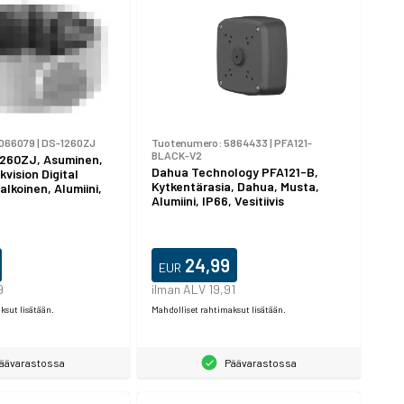
066079
|
DS-1260ZJ
Tuotenumero:
5864433
|
PFA121-
BLACK-V2
1260ZJ, Asuminen,
Dahua Technology PFA121-B,
kvision Digital
Kytkentärasia, Dahua, Musta,
lkoinen, Alumiini,
Alumiini, IP66, Vesitiivis
24,99
EUR
9
ilman ALV 19,91
ksut lisätään.
Mahdolliset rahtimaksut lisätään.
äävarastossa
Päävarastossa