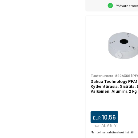
Päävarastos
Tuotenumero:
8224369
|
PF
Dahua Technology PFA1
Kytkentärasia, Sisätila,
Valkoinen, Alumiini, 2 kg
10,56
EUR
ilman ALV 8,41
Mahdolliset rahtimaksut lisätään.