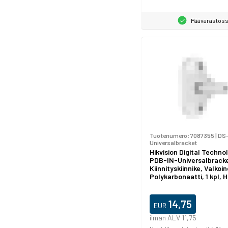
Päävarastos
Tuotenumero:
7087355
|
DS-
Universalbracket
Hikvision Digital Techno
PDB-IN-Universalbracke
Kiinnityskiinnike, Valkoi
Polykarbonaatti, 1 kpl, H
Digital Technology, 29,
14,75
EUR
ilman ALV 11,75