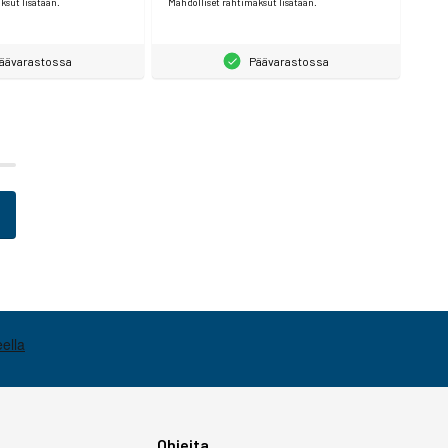
ksut lisätään.
Mahdolliset rahtimaksut lisätään.
äävarastossa
Päävarastossa
Ohjeita