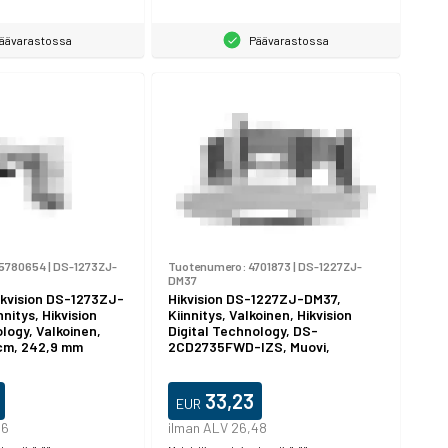
äävarastossa
Päävarastossa
5780654
|
DS-1273ZJ-
Tuotenumero:
4701873
|
DS-1227ZJ-
DM37
ikvision DS-1273ZJ-
Hikvision DS-1227ZJ-DM37,
nitys, Hikvision
Kiinnitys, Valkoinen, Hikvision
logy, Valkoinen,
Digital Technology, DS-
2 cm, 242,9 mm
2CD2735FWD-IZS, Muovi,
Terästä, 22,5 cm
33,23
EUR
26
ilman ALV 26,48