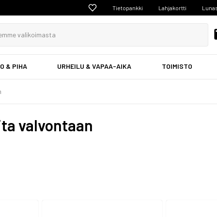
Tietopankki
Lahjakortti
Lunas
O & PIHA
URHEILU & VAPAA-AIKA
TOIMISTO
n
ita valvontaan