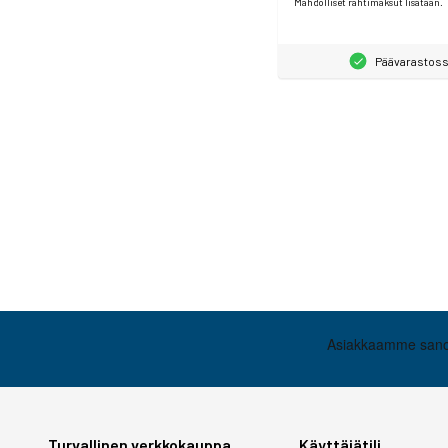
Mahdolliset rahtimaksut lisätään.
Päävarastos
Turvallinen verkkokauppa
Käyttäjätili