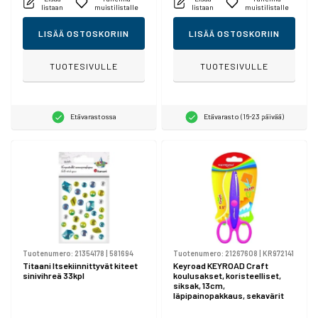
listaan
muistilistalle
listaan
muistilistalle
LISÄÄ OSTOSKORIIN
LISÄÄ OSTOSKORIIN
TUOTESIVULLE
TUOTESIVULLE
Etävarastossa
Etävarasto (16-23 päivää)
Tuotenumero:
21354178
|
581694
Tuotenumero:
21267608
|
KR972141
Titaani Itsekiinnittyvät kiteet
Keyroad KEYROAD Craft
sinivihreä 33kpl
koulusakset, koristeelliset,
siksak, 13cm,
läpipainopakkaus, sekavärit