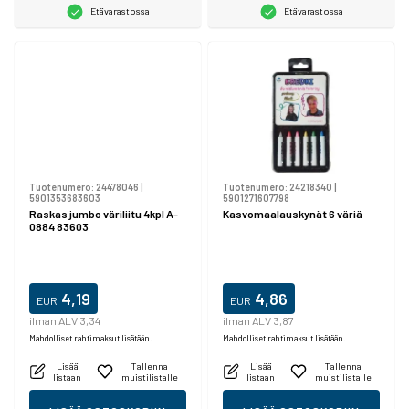
Etävarastossa
Etävarastossa
Tuotenumero:
24478046
|
Tuotenumero:
24218340
|
5901353683603
5901271607798
Raskas jumbo väriliitu 4kpl A-
Kasvomaalauskynät 6 väriä
0884 83603
4,19
4,86
EUR
EUR
ilman ALV 3,34
ilman ALV 3,87
Mahdolliset rahtimaksut lisätään.
Mahdolliset rahtimaksut lisätään.
Lisää
Tallenna
Lisää
Tallenna
listaan
muistilistalle
listaan
muistilistalle