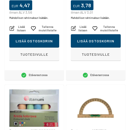
4,47
3,78
EUR
EUR
ilman ALV 3,56
ilman ALV 3,01
Mahdolliset rahtimaksut lisätään.
Mahdolliset rahtimaksut lisätään.
Lisää
Tallenna
Lisää
Tallenna
listaan
muistilistalle
listaan
muistilistalle
LISÄÄ OSTOSKORIIN
LISÄÄ OSTOSKORIIN
TUOTESIVULLE
TUOTESIVULLE
Etävarastossa
Etävarastossa