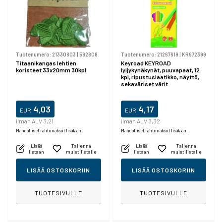
Tuotenumero:
21330803
|
592808
Tuotenumero:
21267619
|
KR972399
Titaanikangas lehtien
Keyroad KEYROAD
koristeet 33x20mm 30kpl
lyijykynäkynät, puuvapaat, 12
kpl, ripustuslaatikko, näyttö,
sekaväriset värit
4,03
4,17
EUR
EUR
ilman ALV 3,21
ilman ALV 3,32
Mahdolliset rahtimaksut lisätään.
Mahdolliset rahtimaksut lisätään.
Lisää
Tallenna
Lisää
Tallenna
listaan
muistilistalle
listaan
muistilistalle
LISÄÄ OSTOSKORIIN
LISÄÄ OSTOSKORIIN
TUOTESIVULLE
TUOTESIVULLE