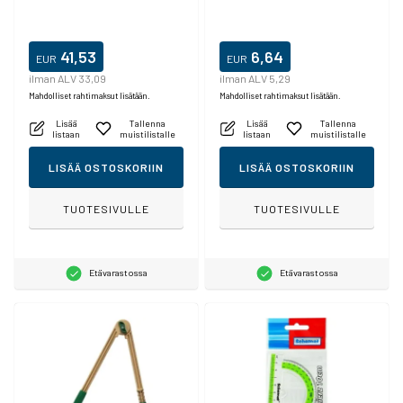
41,53
6,64
EUR
EUR
ilman ALV 33,09
ilman ALV 5,29
Mahdolliset rahtimaksut lisätään.
Mahdolliset rahtimaksut lisätään.
Lisää
Tallenna
Lisää
Tallenna
listaan
muistilistalle
listaan
muistilistalle
LISÄÄ OSTOSKORIIN
LISÄÄ OSTOSKORIIN
TUOTESIVULLE
TUOTESIVULLE
Etävarastossa
Etävarastossa