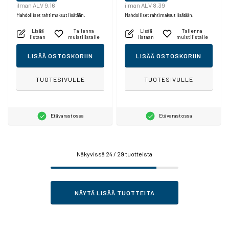
ilman ALV 9,16
ilman ALV 8,39
Mahdolliset rahtimaksut lisätään.
Mahdolliset rahtimaksut lisätään.
Lisää
Tallenna
Lisää
Tallenna
listaan
muistilistalle
listaan
muistilistalle
LISÄÄ OSTOSKORIIN
LISÄÄ OSTOSKORIIN
TUOTESIVULLE
TUOTESIVULLE
Etävarastossa
Etävarastossa
Näkyvissä
24
/ 29 tuotteista
NÄYTÄ LISÄÄ TUOTTEITA