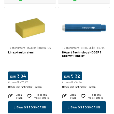
Tuotenumero:
1331684
|
100412105
Tuotenumero:
21119045
|
HT3B784
Linex-taulun sieni
Högert Technology HOGERT
UCHWYT KREDY
3,04
5,32
EUR
EUR
ilman ALV 2,42
ilman ALV 4,24
Mahdolliset rahtimaksut lisätään.
Mahdolliset rahtimaksut lisätään.
Lisää
Tallenna
Lisää
Tallenna
listaan
muistilistalle
listaan
muistilistalle
LISÄÄ OSTOSKORIIN
LISÄÄ OSTOSKORIIN