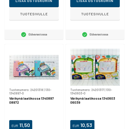
LISÄÄ OSTOSKORIIN
LISÄÄ OSTOSKORIIN
TUOTESIVULLE
TUOTESIVULLE
Etävarastossa
Etävarastossa
Tuotenumero:
24201318
|
130-
Tuotenumero:
24201317
|
130-
1340897-0
1340603-0
Värikynä laatikossa 1340897
Värikynä laatikossa 1340603
08972
06039
11,50
10,53
EUR
EUR