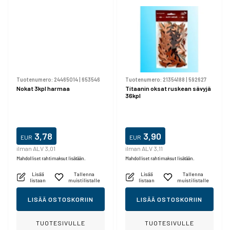
Tuotenumero:
24465014
|
653546
Tuotenumero:
21354188
|
592627
Nokat 3kpl harmaa
Titaanin oksat ruskean sävyjä
36kpl
3,78
3,90
EUR
EUR
ilman ALV 3,01
ilman ALV 3,11
Mahdolliset rahtimaksut lisätään.
Mahdolliset rahtimaksut lisätään.
Lisää
Tallenna
Lisää
Tallenna
listaan
muistilistalle
listaan
muistilistalle
LISÄÄ OSTOSKORIIN
LISÄÄ OSTOSKORIIN
TUOTESIVULLE
TUOTESIVULLE