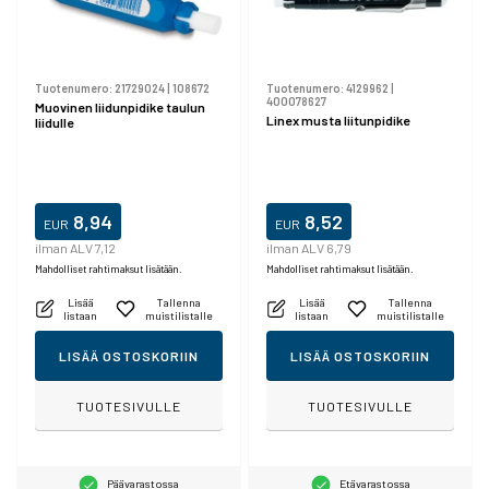
Tuotenumero:
21729024
|
108672
Tuotenumero:
4129962
|
400078627
Muovinen liidunpidike taulun
Linex musta liitunpidike
liidulle
8,94
8,52
EUR
EUR
ilman ALV 7,12
ilman ALV 6,79
Mahdolliset rahtimaksut lisätään.
Mahdolliset rahtimaksut lisätään.
Lisää
Tallenna
Lisää
Tallenna
listaan
muistilistalle
listaan
muistilistalle
LISÄÄ OSTOSKORIIN
LISÄÄ OSTOSKORIIN
TUOTESIVULLE
TUOTESIVULLE
Päävarastossa
Etävarastossa