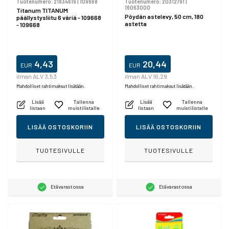
Tuotenumero:
21834619
|
109668
Tuotenumero:
20312791
|
16063000
Titanum TITANUM
Pöydän astelevy, 50 cm, 180
päällystysliitu 6 väriä - 109668
astetta
- 109668
4,43
20,44
EUR
EUR
ilman ALV 3,53
ilman ALV 16,29
Mahdolliset rahtimaksut lisätään.
Mahdolliset rahtimaksut lisätään.
Lisää
Tallenna
Lisää
Tallenna
listaan
muistilistalle
listaan
muistilistalle
LISÄÄ OSTOSKORIIN
LISÄÄ OSTOSKORIIN
TUOTESIVULLE
TUOTESIVULLE
Etävarastossa
Etävarastossa