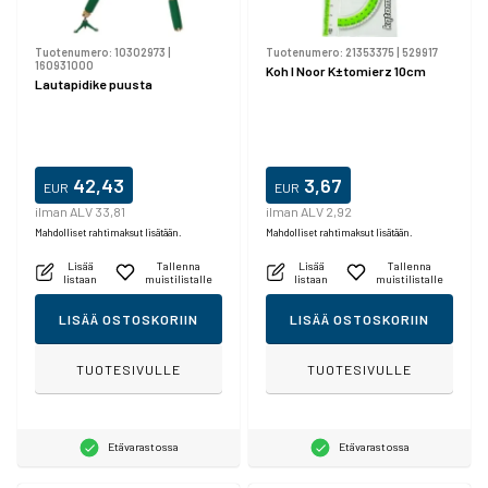
Tuotenumero:
10302973
|
Tuotenumero:
21353375
|
529917
160931000
Koh I Noor K±tomierz 10cm
Lautapidike puusta
42,43
3,67
EUR
EUR
ilman ALV 33,81
ilman ALV 2,92
Mahdolliset rahtimaksut lisätään.
Mahdolliset rahtimaksut lisätään.
Lisää
Tallenna
Lisää
Tallenna
listaan
muistilistalle
listaan
muistilistalle
LISÄÄ OSTOSKORIIN
LISÄÄ OSTOSKORIIN
TUOTESIVULLE
TUOTESIVULLE
Etävarastossa
Etävarastossa