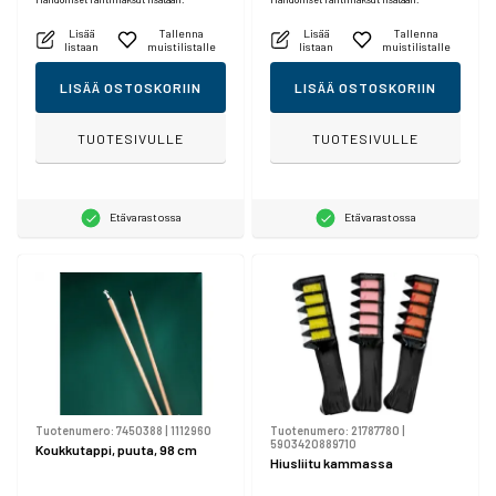
Lisää
Tallenna
Lisää
Tallenna
listaan
muistilistalle
listaan
muistilistalle
LISÄÄ OSTOSKORIIN
LISÄÄ OSTOSKORIIN
TUOTESIVULLE
TUOTESIVULLE
Etävarastossa
Etävarastossa
Tuotenumero:
7450388
|
1112960
Tuotenumero:
21787780
|
5903420889710
Koukkutappi, puuta, 98 cm
Hiusliitu kammassa