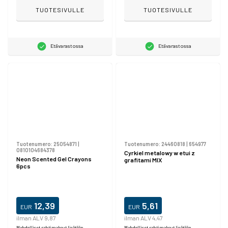
TUOTESIVULLE
TUOTESIVULLE
Etävarastossa
Etävarastossa
Tuotenumero:
25054871
|
Tuotenumero:
24460818
|
654977
0810104684378
Cyrkiel metalowy w etui z
Neon Scented Gel Crayons
grafitami MIX
6pcs
12,39
5,61
EUR
EUR
ilman ALV 9,87
ilman ALV 4,47
Mahdolliset rahtimaksut lisätään.
Mahdolliset rahtimaksut lisätään.