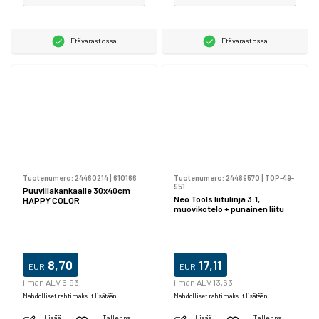
Etävarastossa
Etävarastossa
Tuotenumero:
24460214
|
610166
Tuotenumero:
24489570
|
TOP-49-
951
Puuvillakankaalle 30x40cm
Neo Tools liitulinja 3:1,
HAPPY COLOR
muovikotelo + punainen liitu
8,70
17,11
EUR
EUR
ilman ALV 6,93
ilman ALV 13,63
Mahdolliset rahtimaksut lisätään.
Mahdolliset rahtimaksut lisätään.
Lisää
Tallenna
Lisää
Tallenna