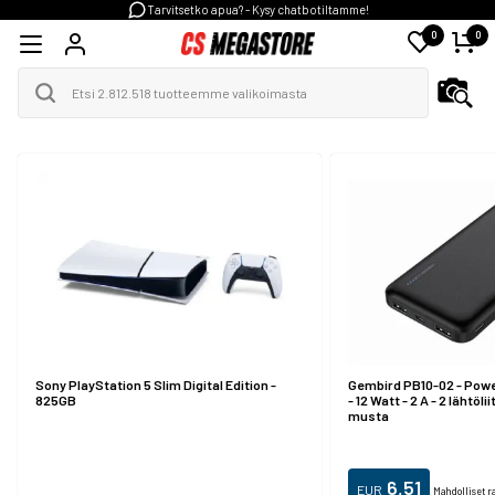
Tarvitsetko apua? - Kysy chatbotiltamme!
0
0
Sony PlayStation 5 Slim Digital Edition -
Gembird PB10-02 - Pow
825GB
- 12 Watt - 2 A - 2 lähtöli
musta
6,51
EUR
Mahdolliset r