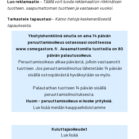
Luo reklamaatio
–
Täällä voit luoda reklamaation rikkinäisen
tuotteen, saapumattoman tuotteen ja vastaavan vuoksi.
Tarkastele tapaustasi
–
Katso tietoja keskeneräisestä
tapauksesta.
Yksityishenkilönä sinulla on aina 14 päivän
peruuttamisoikeus ostaessasi osoitteessa
www.csmegastore.fi .
Avaamattomilla
tuotteilla on 90
päivän palautusoikeus.
Peruuttamisoikeus alkaa päivästä, jolloin vastaanotit
tuotteen. Jos peruuttamisilmoitus lähetetään 14 päivän
sisällä ostospäivästä hyväksytään se myös.
Palautathan tuotteen 14 päivän sisällä
peruuttamisilmoituksesta.
Huom - peruuttamisoikeus ei koske yrityksiä.
Lue lisää meidän
kauppaehdoistamme
Kuluttajaoikeudet
Lue lisää