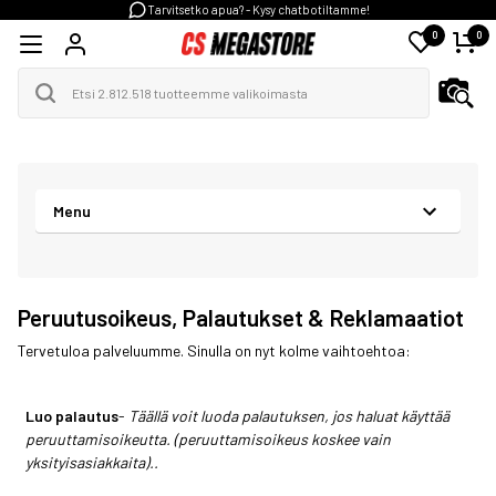
Tarvitsetko apua? - Kysy chatbotiltamme!
0
0
Menu
Peruutusoikeus, Palautukset & Reklamaatiot
Tervetuloa palveluumme. Sinulla on nyt kolme vaihtoehtoa:
Luo palautus
-
Täällä voit luoda palautuksen, jos haluat käyttää
peruuttamisoikeutta. (peruuttamisoikeus koskee vain
yksityisasiakkaita)..