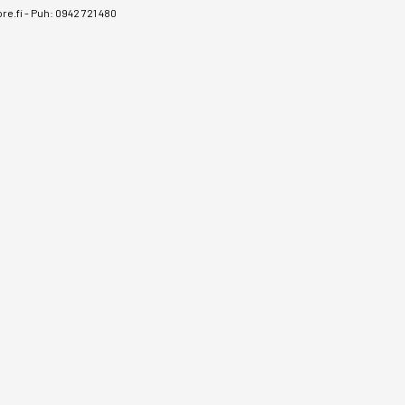
e.fi
-
Puh: 0942 721 480