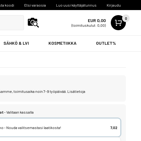
ta koodi
Etsi varaosia
Luo uusi käyttäjätunnus
Kirjaudu
0
EUR 0,00
(toimituskulut: 0,00)
SÄHKÖ & LVI
KOSMETIIKKA
OUTLET%
samme, toimitusaika noin 7-9 työpäivää.
Lisätietoja
ot
- Valitaan kassalla
o - Nouda valitsemastasi laatikosta!
7,02