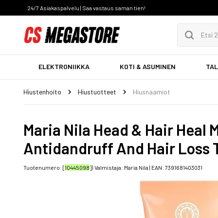
24/7 Asiakaspalvelu | Saa vastaus saman tien!
ELEKTRONIIKKA
KOTI & ASUMINEN
TAL
Hiustenhoito
Hiustuotteet
Hiusnaamiot
Maria Nila Head & Hair Heal
Antidandruff And Hair Loss
Tuotenumero: [
10445098
] | Valmistaja:
Maria Nila
| EAN:
7391681403031