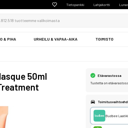
Tietopankki
Lahjakortti
Lunas
O & PIHA
URHEILU & VAPAA-AIKA
TOIMISTO
 Masque 50ml
Etävarastossa
Tuotetta on etävarastos
 Treatment
Toimitusvaihtoehd
Budbee Laatikk