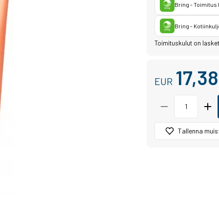
Bring - Toimitus
Bring - Kotiinkulj
Toimituskulut on laske
17,3
EUR
Tallenna muist