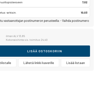
 huoltopisteeseen
7,02
etus -arkisin.
10,03
ttu vastaanottajan postinumeron perusteella:
-
Vaihda postinumero
8
ilman ALV 13,85
Kokonaishinta sis. toimitus 24,40
LISÄÄ OSTOSKORIIN
ilistalle
Lähetä linkki kaverille
Lisää listaan