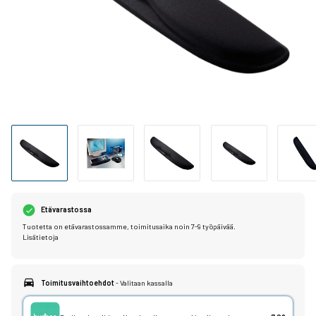
Etävarastossa
Tuotetta on etävarastossamme, toimitusaika noin 7-9 työpäivää.
Lisätietoja
Toimitusvaihtoehdot
- Valitaan kassalla