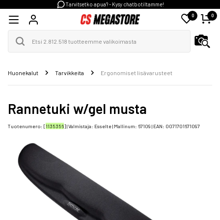
Tarvitsetko apua? - Kysy chatbotiltamme!
0
0
Huonekalut
Tarvikkeita
Ergonomiset lisävarusteet
Rannetuki w/gel musta
Tuotenumero: [
1135356
] | Valmistaja:
Esselte
| Mallinum:
67109
| EAN:
0071701671097