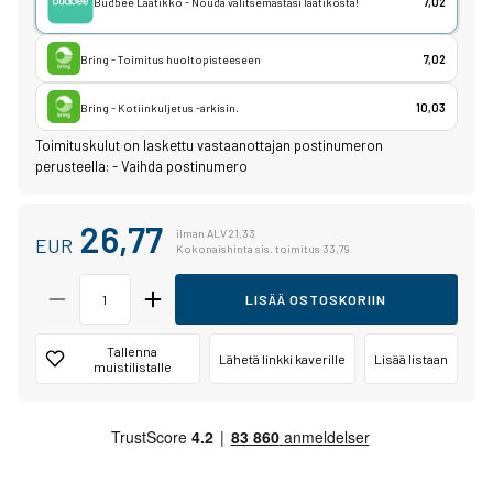
Budbee Laatikko - Nouda valitsemastasi laatikosta!
7,02
Bring - Toimitus huoltopisteeseen
7,02
Bring - Kotiinkuljetus -arkisin.
10,03
Toimituskulut on laskettu vastaanottajan postinumeron
perusteella:
-
Vaihda postinumero
26,77
ilman ALV 21,33
EUR
Kokonaishinta sis. toimitus 33,79
LISÄÄ OSTOSKORIIN
Tallenna
Lähetä linkki kaverille
Lisää listaan
muistilistalle