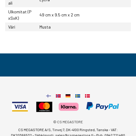
ali
Ulkomitat (P
49 cm x 9.5 cm x 2 cm
xSxK)
Väri
Musta
© CS MEGASTORE
CS MEGASTORE A/S, Tinvej 7, DK-4100 Ringsted, Tanska - VAT:
DK20366532 - Sähköposti:
sales@csmegastore.fi
-
Puh: 0942 721 480