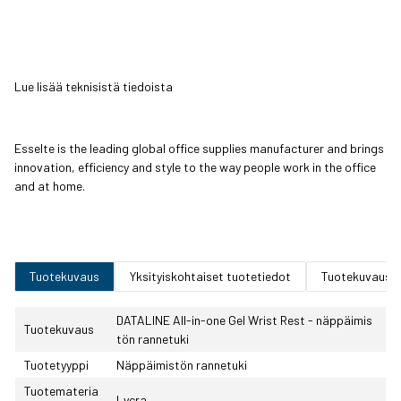
Lue lisää teknisistä tiedoista
Esselte is the leading global office supplies manufacturer and brings
innovation, efficiency and style to the way people work in the office
and at home.
Tuotekuvaus
Yksityiskohtaiset tuotetiedot
Tuotekuvaus
DATALINE All-in-one Gel Wrist Rest - näppäimis
Tuotekuvaus
tön rannetuki
Tuotetyyppi
Näppäimistön rannetuki
Tuotemateria
Lycra