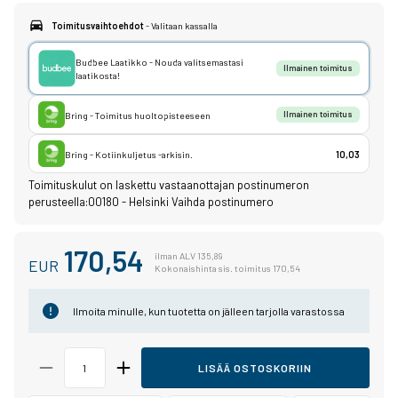
Toimitusvaihtoehdot
- Valitaan kassalla
Budbee Laatikko - Nouda valitsemastasi
Ilmainen toimitus
laatikosta!
Bring - Toimitus huoltopisteeseen
Ilmainen toimitus
Bring - Kotiinkuljetus -arkisin.
10,03
Toimituskulut on laskettu vastaanottajan postinumeron
perusteella:
00180 - Helsinki
Vaihda postinumero
170,54
ilman ALV 135,89
EUR
Kokonaishinta sis. toimitus 170,54
Ilmoita minulle, kun tuotetta on jälleen tarjolla varastossa
LISÄÄ OSTOSKORIIN