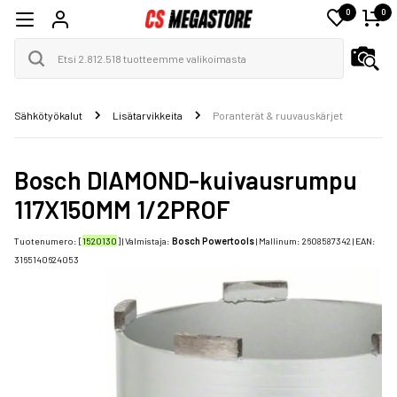
0
0
Sähkötyökalut
Lisätarvikkeita
Poranterät & ruuvauskärjet
Bosch DIAMOND-kuivausrumpu
117X150MM 1/2PROF
Tuotenumero: [
1520130
] | Valmistaja:
Bosch Powertools
| Mallinum:
2608587342
| EAN:
3165140624053