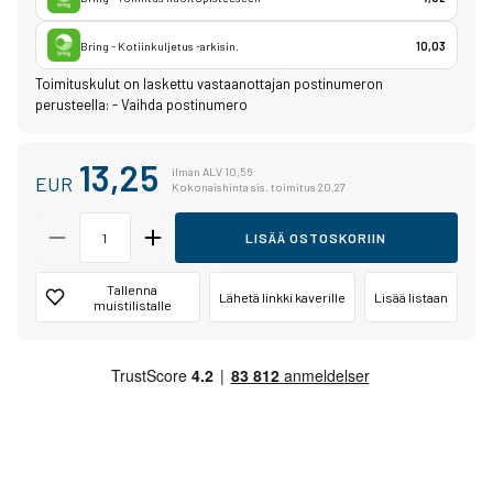
Bring - Kotiinkuljetus -arkisin.
10,03
Toimituskulut on laskettu vastaanottajan postinumeron
perusteella:
-
Vaihda postinumero
13,25
ilman ALV 10,56
EUR
Kokonaishinta sis. toimitus 20,27
LISÄÄ OSTOSKORIIN
Tallenna
Lähetä linkki kaverille
Lisää listaan
muistilistalle