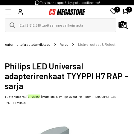
Tarvitsetko apua? - Kysy chatbotiltamme!
0
0
Autonhoito ja autotarvikkeet
Valot
Lisävarusteet & Releet
Philips LED Universal
adapterirenkaat TYYPPI H7 RAP -
sarja
Tuotenumero: [
21422564
] | Valmistaja:
Philips Avent
| Mallinum:
11016RAPX2
| EAN:
8719018020529