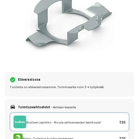
Etävarastossa
Tuotetta on etävarastossamme. Toimitusaika noin 3-4 työpäivää.
Toimitusvaihtoehdot
- Valitaan kassalla
Budbee Laatikko - Nouda valitsemastasi laatikosta!
7,02
Bring - Toimitus huoltopisteeseen
7,02