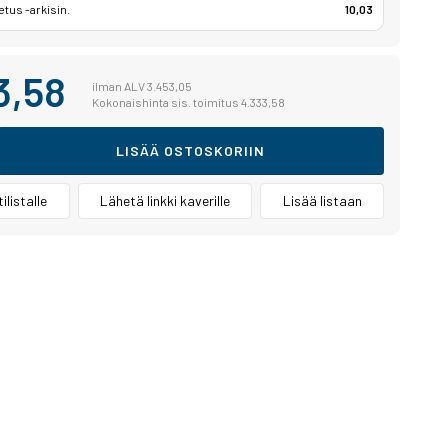
etus -arkisin.
10,03
3,58
ilman ALV 3.453,05
Kokonaishinta sis. toimitus 4.333,58
LISÄÄ OSTOSKORIIN
ilistalle
Lähetä linkki kaverille
Lisää listaan