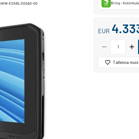
Bring - Kotiinkulj
5WW-ES5BLS00A0-00
4.33
EUR
Tallenna muist