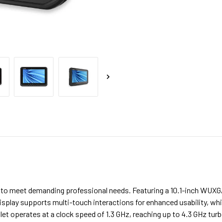
meet demanding professional needs. Featuring a 10.1-inch WUXGA di
 display supports multi-touch interactions for enhanced usability, whil
ablet operates at a clock speed of 1.3 GHz, reaching up to 4.3 GHz tu