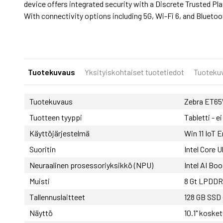
device offers integrated security with a Discrete Trusted P
With connectivity options including 5G, Wi-Fi 6, and Bluet
Tuotekuvaus
Yksityiskohtaiset tuotetiedot
Tuoteku
Tuotekuvaus
Zebra ET65W
Tuotteen tyyppi
Tabletti - 
Käyttöjärjestelmä
Win 11 IoT 
Suoritin
Intel Core U
Neuraalinen prosessoriyksikkö (NPU)
Intel AI Boo
Muisti
8 Gt LPDD
Tallennuslaitteet
128 GB SSD
Näyttö
10.1" koske