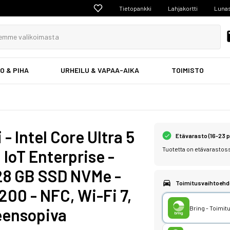
Tietopankki
Lahjakortti
Lunas
O & PIHA
URHEILU & VAPAA-AIKA
TOIMISTO
- Intel Core Ultra 5
Etävarasto (16-23 
Tuotetta on etävarastoss
1 IoT Enterprise -
128 GB SSD NVMe -
Toimitusvaihtoehd
200 - NFC, Wi-Fi 7,
Bring - Toimi
eensopiva