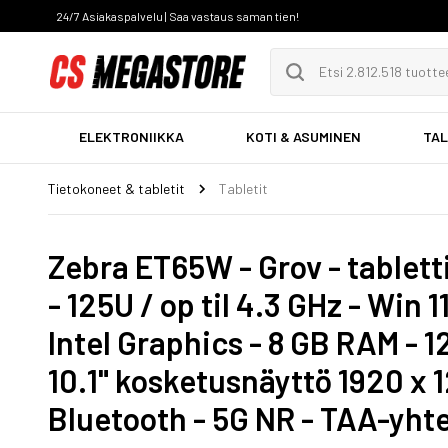
24/7 Asiakaspalvelu | Saa vastaus saman tien!
ELEKTRONIIKKA
KOTI & ASUMINEN
TAL
Tietokoneet & tabletit
Tabletit
Zebra ET65W - Grov - tabletti 
- 125U / op til 4.3 GHz - Win 1
Intel Graphics - 8 GB RAM - 
10.1" kosketusnäyttö 1920 x 1
Bluetooth - 5G NR - TAA-yht