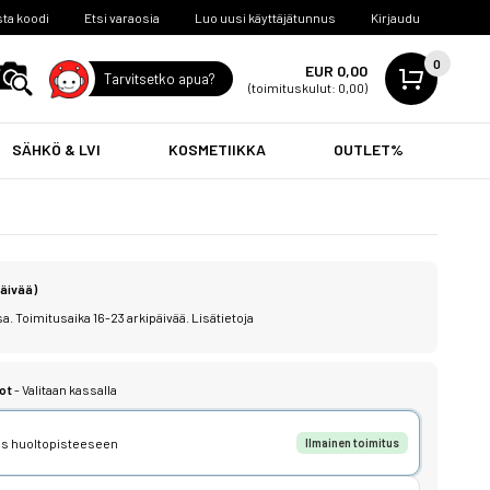
ta koodi
Etsi varaosia
Luo uusi käyttäjätunnus
Kirjaudu
0
EUR 0,00
Tarvitsetko apua?
(toimituskulut: 0,00)
SÄHKÖ & LVI
KOSMETIIKKA
OUTLET%
päivää)
a. Toimitusaika 16-23 arkipäivää.
Lisätietoja
ot
- Valitaan kassalla
tus huoltopisteeseen
Ilmainen toimitus