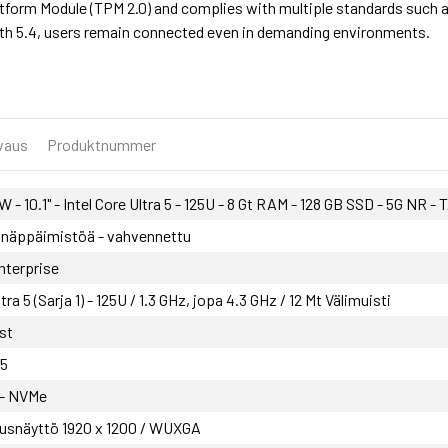
latform Module (TPM 2.0) and complies with multiple standards such 
ooth 5.4, users remain connected even in demanding environments.
vaus
Produktnummer
 - 10.1" - Intel Core Ultra 5 - 125U - 8 Gt RAM - 128 GB SSD - 5G NR 
ei näppäimistöä - vahvennettu
Enterprise
ltra 5 (Sarja 1) - 125U / 1.3 GHz, jopa 4.3 GHz / 12 Mt Välimuisti
st
R5
 - NVMe
tusnäyttö 1920 x 1200 / WUXGA