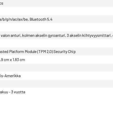
cs
a/b/g/n/ac/ax/be, Bluetooth 5.4
valon anturi, kolmen akselin gyroanturi, 3 akselin kiihtyvyysmittar
usted Platform Module (TPM 2.0) Security Chip
9.9 cm x 1.83 cm
ois-Amerikka
takuu - 3 vuotta