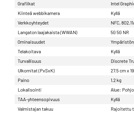
Grafiikat
Intel Graphi
Kiinteä webbikamera
Kyllä
Verkkoyhteydet
NFC, 802.11
Langaton laajakaista (WWAN)
5G 5G NR
Ominaisuudet
Ympäristön 
Telakoitava
Kyllä
Turvallisuus
Discrete Tr
Ulkomitat (PxSxK)
27.5 cm x 1
Paino
1.2 kg
Lokalisointi
Alue: Pohj
TAA-yhteensopivuus
Kyllä
Valmistajan takuu
Rajoitettu 