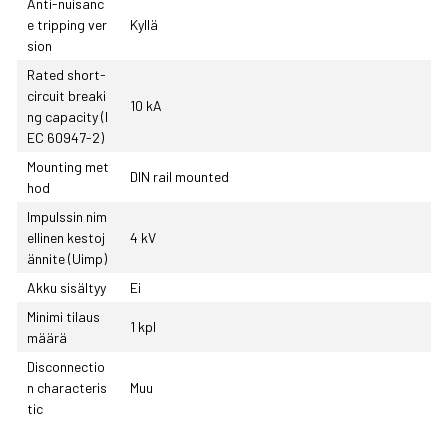
Anti-nuisanc
e tripping ver
Kyllä
sion
Rated short-
circuit breaki
10 kA
ng capacity (I
EC 60947-2)
Mounting met
DIN rail mounted
hod
Impulssin nim
ellinen kestoj
4 kV
ännite (Uimp)
Akku sisältyy
Ei
Minimi tilaus
1 kpl
määrä
Disconnectio
n characteris
Muu
tic