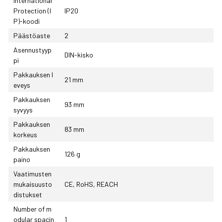
International
Protection (I
IP20
P)-koodi
Päästöaste
2
Asennustyyp
DIN-kisko
pi
Pakkauksen l
21 mm
eveys
Pakkauksen
93 mm
syvyys
Pakkauksen
83 mm
korkeus
Pakkauksen
126 g
paino
Vaatimusten
mukaisuusto
CE, RoHS, REACH
distukset
Number of m
odular spacin
1