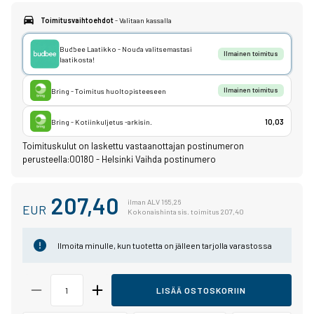
Toimitusvaihtoehdot
- Valitaan kassalla
Budbee Laatikko - Nouda valitsemastasi
Ilmainen toimitus
laatikosta!
Bring - Toimitus huoltopisteeseen
Ilmainen toimitus
Bring - Kotiinkuljetus -arkisin.
10,03
Toimituskulut on laskettu vastaanottajan postinumeron
perusteella:
00180 - Helsinki
Vaihda postinumero
207,40
ilman ALV 165,26
EUR
Kokonaishinta sis. toimitus 207,40
Ilmoita minulle, kun tuotetta on jälleen tarjolla varastossa
LISÄÄ OSTOSKORIIN