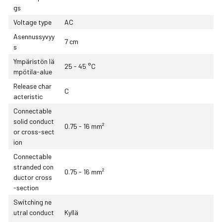
gs
Voltage type
AC
Asennussyvyy
7 cm
s
Ympäristön lä
25 - 45 °C
mpötila-alue
Release char
C
acteristic
Connectable
solid conduct
0.75 - 16 mm²
or cross-sect
ion
Connectable
stranded con
0.75 - 16 mm²
ductor cross
-section
Switching ne
utral conduct
Kyllä