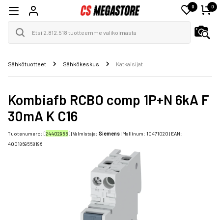
0
0
Sähkötuotteet
Sähkökeskus
Katkaisijat
Kombiafb RCBO comp 1P+N 6kA F
30mA K C16
Tuotenumero: [
24402955
] | Valmistaja:
Siemens
| Mallinum:
10471020
| EAN:
4001869558196