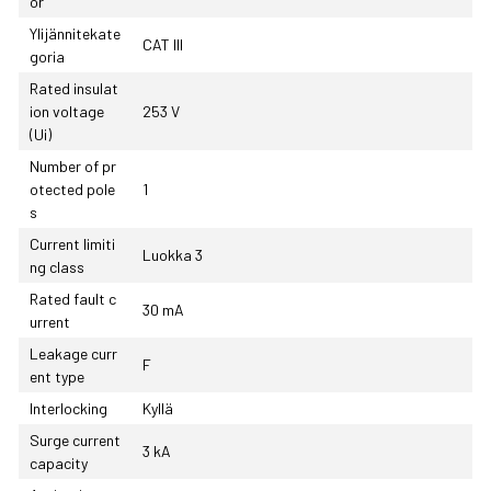
or
Ylijännitekate
CAT III
goria
Rated insulat
ion voltage
253 V
(Ui)
Number of pr
otected pole
1
s
Current limiti
Luokka 3
ng class
Rated fault c
30 mA
urrent
Leakage curr
F
ent type
Interlocking
Kyllä
Surge current
3 kA
capacity