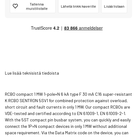
Tallenna
Lähetä linkki kaverille
Lisää listaan
muistilistalle
Lue lisää teknisistä tiedoista
RCBO compact 1 MW 1-pole+N 6 kA type F 30 mA C16 super-resistant
K RCBO SENTRON 5SV1 for combined protection against overload,
short circuit and fault currents in only 1 MW. Our compact RCBOs are
VDE-tested and certified according to EN 61009-1, EN 61009-2-1.
With the 5ST compact pin busbar system, you can quickly and easily
connect the 1P+N compact devices in only 1 MW without additional
space requirement. Via the Data Matrix code on the device, you can