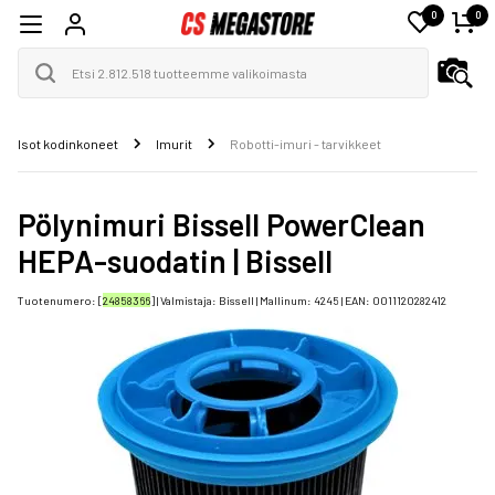
0
0
Isot kodinkoneet
Imurit
Robotti-imuri - tarvikkeet
Pölynimuri Bissell PowerClean
HEPA-suodatin | Bissell
Tuotenumero: [
24858366
] | Valmistaja:
Bissell
| Mallinum:
4245
| EAN:
0011120282412