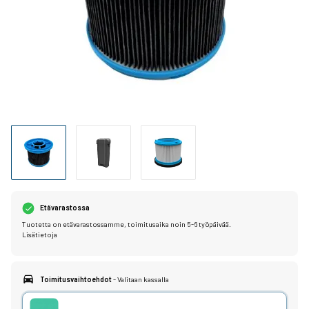
Etävarastossa
Tuotetta on etävarastossamme, toimitusaika noin 5-6 työpäivää.
Lisätietoja
Toimitusvaihtoehdot
- Valitaan kassalla