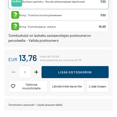
Budbee Laatikko - Nouda valitsemastasi laatikosta!
7,02
Bring - Toimitus huoltopisteeseen
7,02
Bring - Kotiinkuljetus -arkisin.
10,03
Toimituskulut on laskettu vastaanottajan postinumeron
perusteella:
-
Vaihda postinumero
13,76
ilman ALV 10,96
EUR
Kokonaishinta sis. toimitus 20,78
LISÄÄ OSTOSKORIIN
Tallenna
Lähetä linkki kaverille
Lisää listaan
muistilistalle
Tarvitsetko varaosia? - Löydä varaosat täältä.