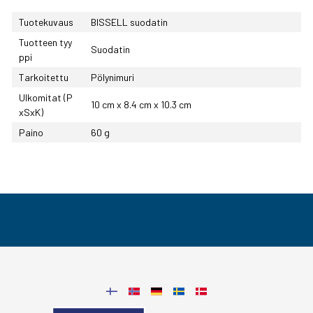
Tuotekuvaus
BISSELL suodatin
Tuotteen tyy
Suodatin
ppi
Tarkoitettu
Pölynimuri
Ulkomitat (P
10 cm x 8.4 cm x 10.3 cm
xSxK)
Paino
60 g