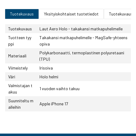
Tuotekuvaus
Yksityiskohtaiset tuotetiedot
Tuotekuvaus
Tuotekuvaus
Laut Aero Holo - takakansi matkapuhelimelle
Tuotteen tyy
Takakansi matkapuhelimelle - MagSafe-yhteens
ppi
opiva
Polykarbonaatti, termoplastinen polyuretaani
Materiaali
(TPU)
Viimeistely
Irisoiva
Väri
Holo helmi
Valmistajan t
1 vuoden vaihto takuu
akuu
Suunniteltu m
Apple iPhone 17
alleihin