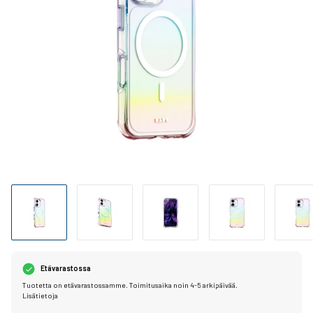
Etävarastossa
Tuotetta on etävarastossamme. Toimitusaika noin 4-5 arkipäivää.
Lisätietoja