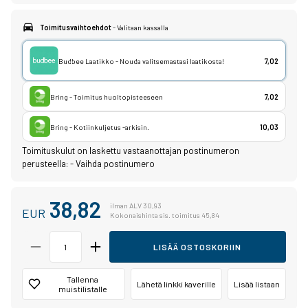
Toimitusvaihtoehdot
- Valitaan kassalla
Budbee Laatikko - Nouda valitsemastasi laatikosta!
7,02
Bring - Toimitus huoltopisteeseen
7,02
Bring - Kotiinkuljetus -arkisin.
10,03
Toimituskulut on laskettu vastaanottajan postinumeron
perusteella:
-
Vaihda postinumero
38,82
ilman ALV 30,93
EUR
Kokonaishinta sis. toimitus 45,84
LISÄÄ OSTOSKORIIN
Tallenna
Lähetä linkki kaverille
Lisää listaan
muistilistalle