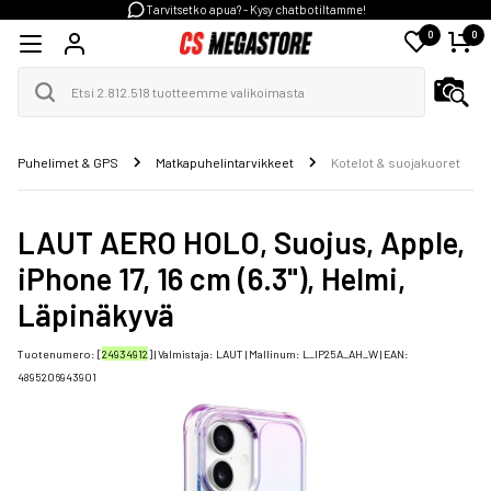
Tarvitsetko apua? - Kysy chatbotiltamme!
0
0
Puhelimet & GPS
Matkapuhelintarvikkeet
Kotelot & suojakuoret
LAUT AERO HOLO, Suojus, Apple,
iPhone 17, 16 cm (6.3"), Helmi,
Läpinäkyvä
Tuotenumero: [
24934912
] | Valmistaja:
LAUT
| Mallinum:
L_IP25A_AH_W
| EAN:
4895206943901