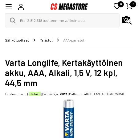
0
0
Sähkötuotteet
Paristot
AAA-paristot
Varta Longlife, Kertakäyttöinen
akku, AAA, Alkali, 1,5 V, 12 kpl,
44,5 mm
Tuotenumero: [
5193490
] | Valmistaja:
Varta
| Mallinum:
40881
| EAN:
4008496129850