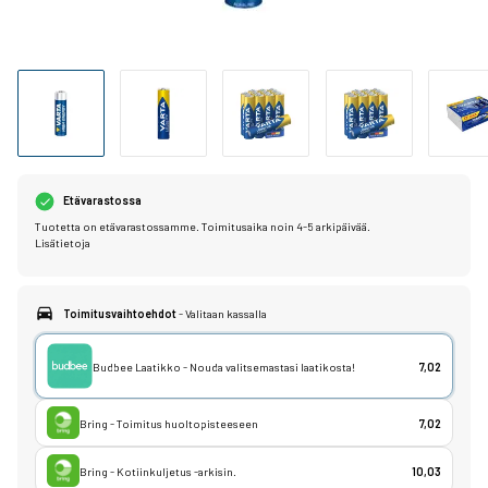
Etävarastossa
Tuotetta on etävarastossamme. Toimitusaika noin 4-5 arkipäivää.
Lisätietoja
Toimitusvaihtoehdot
- Valitaan kassalla
Budbee Laatikko - Nouda valitsemastasi laatikosta!
7,02
Bring - Toimitus huoltopisteeseen
7,02
Bring - Kotiinkuljetus -arkisin.
10,03