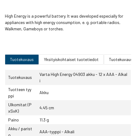
High Energy is a powerful battery. It was developed especially for
appliances with high energy consumption, e. g. portable radios,
Walkmen, Gameboys or torches.
Tuotekuvaus
Yksityiskohtaiset tuotetiedot
Tuotekuvaus
Varta High Energy 04903 akku - 12 x AAA - Alkal
Tuotekuvaus
i
Tuotteen tyy
Akku
ppi
Ulkomitat (P
4.45 cm
xSxK)
Paino
11.3 g
Akku / parist
AAA-tyyppi - Alkali
o