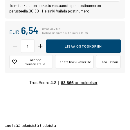
Toimituskulut on laskettu vastaanottajan postinumeron
perusteella:
00180 - Helsinki
Vaihda postinumero
6,54
ilman ALV 5,21
EUR
Kokonaishinta sis. toimitus 13,56
LISÄÄ OSTOSKORIIN
Tallenna
Lähetä linkki kaverille
Lisää listaan
muistilistalle
Lue lisää teknisistä tiedoista