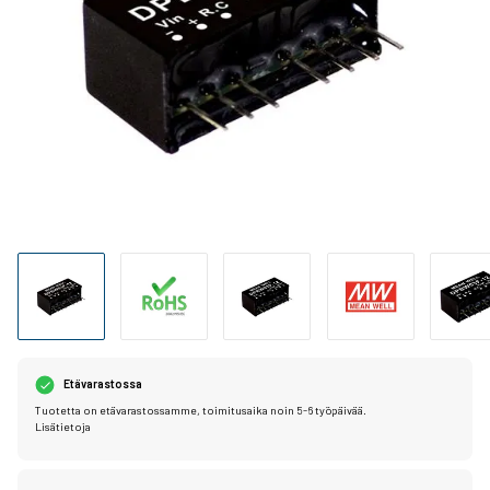
Etävarastossa
Tuotetta on etävarastossamme, toimitusaika noin 5-6 työpäivää.
Lisätietoja