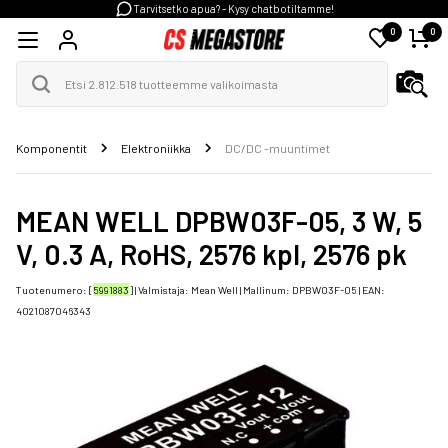
Tarvitsetko apua? - Kysy chatbotiltamme!
0
0
Komponentit
Elektroniikka
DC/DC -muuntimet
MEAN WELL DPBW03F-05, 3 W, 5
V, 0.3 A, RoHS, 2576 kpl, 2576 pk
Tuotenumero: [
5991883
] | Valmistaja:
Mean Well
| Mallinum:
DPBW03F-05
| EAN:
4021087046343