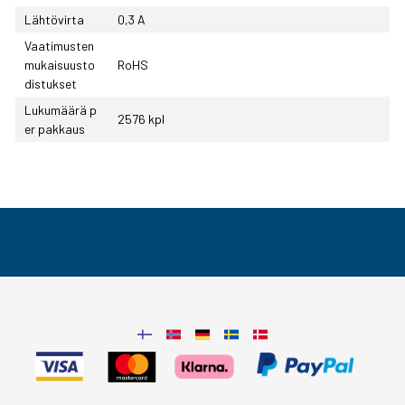
Lähtövirta
0,3 A
Vaatimusten
mukaisuusto
RoHS
distukset
Lukumäärä p
2576 kpl
er pakkaus