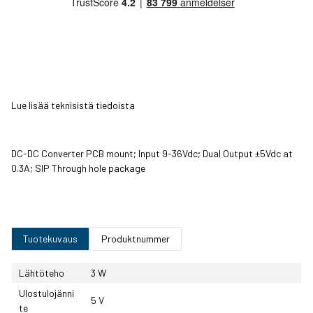
Lue lisää teknisistä tiedoista
DC-DC Converter PCB mount; Input 9-36Vdc; Dual Output ±5Vdc at
0.3A; SIP Through hole package
Tuotekuvaus
Produktnummer
Lähtöteho
3 W
Ulostulojänni
5 V
te