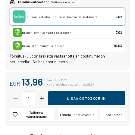
Toimitusvaihtoehdot
- Valitaan kassalla
Budbee Laatikko - Nouda valitsemastasi laatikosta!
7,02
Bring - Toimitus huoltopisteeseen
7,02
Bring - Kotiinkuljetus -arkisin.
10,03
Toimituskulut on laskettu vastaanottajan postinumeron
perusteella:
-
Vaihda postinumero
13,96
ilman ALV 11,12
EUR
Kokonaishinta sis. toimitus 20,98
LISÄÄ OSTOSKORIIN
Tallenna
Lähetä linkki kaverille
Lisää listaan
muistilistalle