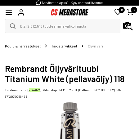
Tarvitsetko apua? - Kysy chatbotiltamme!
0
0
Koulu & harrastukset
Taidetarvikkeet
Öljyn väri
Rembrandt Öljyvärituubi
Titanium White (pellavaöljy) 118
Tuotenumero: [
7647822
] | Valmistaja:
REMBRANDT
| Mallinum:
ROY-01051182
| EAN:
8712079058456