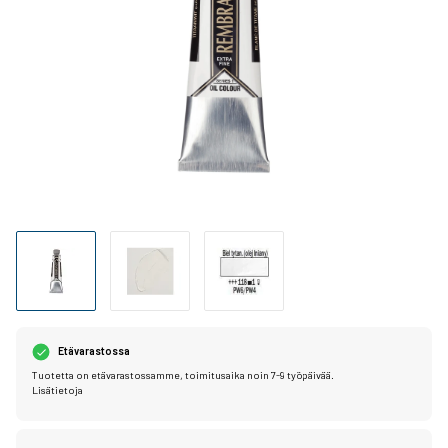
Etävarastossa
Tuotetta on etävarastossamme, toimitusaika noin 7-9 työpäivää.
Lisätietoja