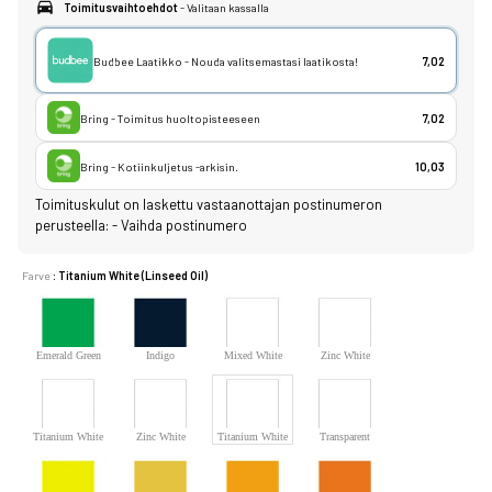
Toimitusvaihtoehdot
- Valitaan kassalla
Budbee Laatikko - Nouda valitsemastasi laatikosta!
7,02
Bring - Toimitus huoltopisteeseen
7,02
Bring - Kotiinkuljetus -arkisin.
10,03
Toimituskulut on laskettu vastaanottajan postinumeron
perusteella:
-
Vaihda postinumero
Farve
: Titanium White (Linseed Oil)
Emerald Green
Indigo
Mixed White
Zinc White
(Safflower Oil)
(Safflower Oil)
Titanium White
Zinc White
Titanium White
Transparent
(Safflower Oil)
(Linseed Oil)
(Linseed Oil)
White (Safflower
Oil)