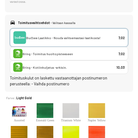
varastossa.
Toimitusvaihtoehdot
- Valitaan kassalla
Budbee Laatikko - Nouda valitsemastasi laatikosta!
7,02
Bring - Toimitus huoltopisteeseen
7,02
Bring - Kotiinkuljetus -arkisin.
10,03
Toimituskulut on laskettu vastaanottajan postinumeron
perusteella:
-
Vaihda postinumero
Farve
: Light Gold
Assorted
Emerald Green
Titanium White
Naples Yellow
Deep