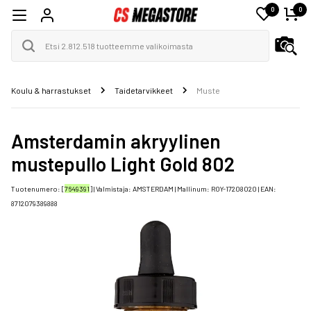
0
0
Koulu & harrastukset
Taidetarvikkeet
Muste
Amsterdamin akryylinen
mustepullo Light Gold 802
Tuotenumero: [
7649391
] | Valmistaja:
AMSTERDAM
| Mallinum:
ROY-17208020
| EAN:
8712079389888