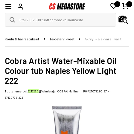
0
0
Koulu & harrastukset
Taidetarvikkeet
Akryyli- & akvarellivärit
Cobra Artist Water-Mixable Oil
Colour tub Naples Yellow Light
222
Tuotenumero: [
9217220
] | Valmistaja:
COBRA
| Mallinum:
ROY-21072220
| EAN:
8712079512231