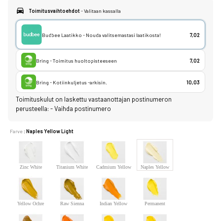
Toimitusvaihtoehdot
- Valitaan kassalla
Budbee Laatikko - Nouda valitsemastasi laatikosta!
7,02
Bring - Toimitus huoltopisteeseen
7,02
Bring - Kotiinkuljetus -arkisin.
10,03
Toimituskulut on laskettu vastaanottajan postinumeron
perusteella:
-
Vaihda postinumero
Farve
: Naples Yellow Light
Zinc White
Titanium White
Cadmium Yellow
Naples Yellow
Lemon
Light
Yellow Ochre
Raw Sienna
Indian Yellow
Permanent
Lemon Yellow