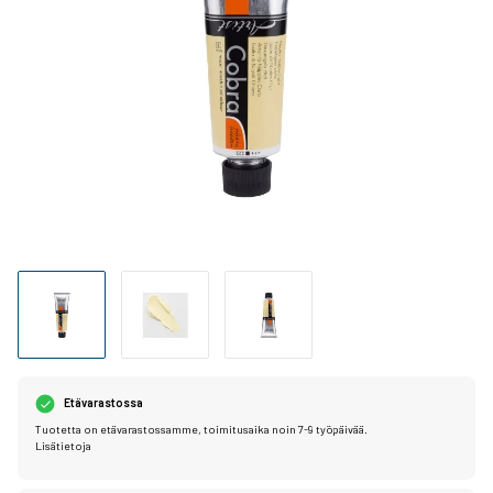
Etävarastossa
Tuotetta on etävarastossamme, toimitusaika noin 7-9 työpäivää.
Lisätietoja