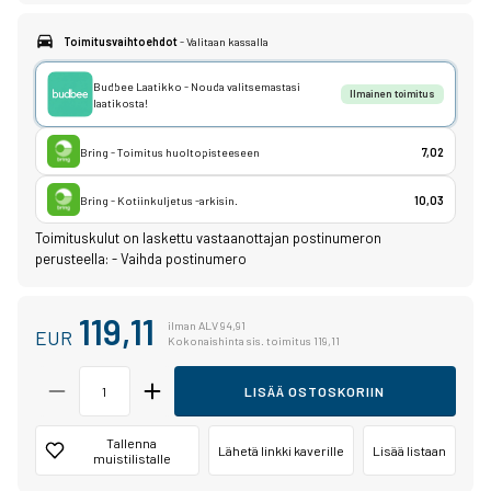
Toimitusvaihtoehdot
- Valitaan kassalla
Budbee Laatikko - Nouda valitsemastasi
Ilmainen toimitus
laatikosta!
Bring - Toimitus huoltopisteeseen
7,02
Bring - Kotiinkuljetus -arkisin.
10,03
Toimituskulut on laskettu vastaanottajan postinumeron
perusteella:
-
Vaihda postinumero
119,11
ilman ALV 94,91
EUR
Kokonaishinta sis. toimitus 119,11
LISÄÄ OSTOSKORIIN
Tallenna
Lähetä linkki kaverille
Lisää listaan
muistilistalle