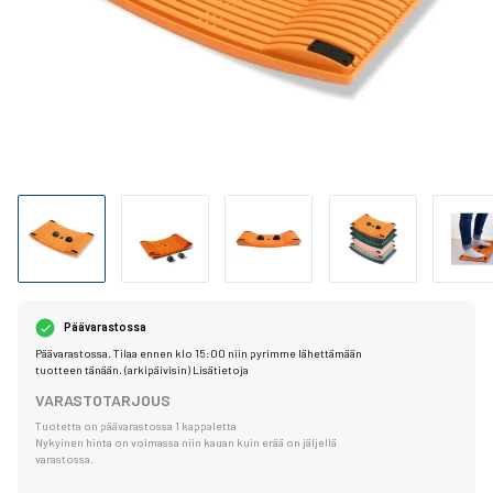
Päävarastossa
Päävarastossa. Tilaa ennen klo 15:00 niin pyrimme lähettämään
tuotteen tänään. (arkipäivisin)
Lisätietoja
VARASTOTARJOUS
Tuotetta on päävarastossa 1 kappaletta
Nykyinen hinta on voimassa niin kauan kuin erää on jäljellä
varastossa.