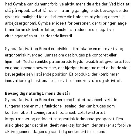
Med Gymba kan du nemt forblive aktiv, mens du arbejder. Ved blot at
stå på vippebrætet får du en naturlig ganglignende bevægelse, der
giver dig mulighed for at forbedre din balance, styrke og generelle
arbejdsergonomi. Gymba er ideelt for personer, der tilbringer lange
timer foran skrivebordet og ønsker at reducere de negative
virkninger af en stillesiddende livsstil.
Gymba Activation Board er udviklet til at skabe en mere aktiv og
ergonomisk hverdag, uanset om det bruges på kontoret eller i
hjemmet. Med sin unikke patenterede krydsfleksibilitet giver brættet
en ganglignende bevægelse, der hjælper brugerne med at holde sig i
bevægelse selv i stående position. Et produkt, der kombinerer
innovation og funktionalitet for at fremme velvære og aktivitet.
Bevæg dig naturligt, mens du står
Gymba Activation Board er mere end blot et balancebræt. Det
fungerer som en multifunktionel løsning, der kan bruges som
kontormøbel, træningsbræt, balancebræt, twistbræt,
lægstrækker og endda et terapeutisk fodmassageapparat. Den
alsidighed gør det til et ideelt værktøj for dem, der ønsker at forblive
aktive gennem dagen og samtidig understøtte en sund