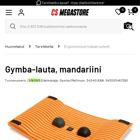
Tarvitsetko apua? - Kysy chatbotiltamme!
0
0
Huonekalut
Tarvikkeita
Ergonomiset lisävarusteet
Gymba-lauta, mandariini
Tuotenumero: [
9685986
] | Valmistaja:
Gymba
| Mallinum:
3434O
| EAN:
6430054931281