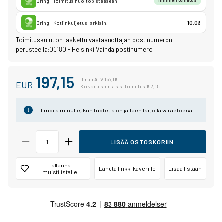
Bring - Toimitus huoltopisteeseen
Ilmainen toimitus
Bring - Kotiinkuljetus -arkisin.
10,03
Toimituskulut on laskettu vastaanottajan postinumeron
perusteella:
00180 - Helsinki
Vaihda postinumero
197,15
ilman ALV 157,09
EUR
Kokonaishinta sis. toimitus 197,15
Ilmoita minulle, kun tuotetta on jälleen tarjolla varastossa
LISÄÄ OSTOSKORIIN
Tallenna
Lähetä linkki kaverille
Lisää listaan
muistilistalle