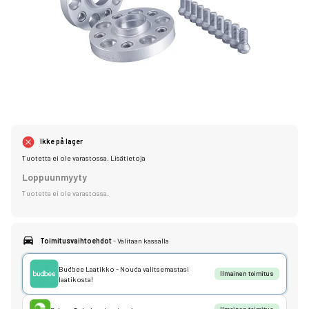
Ikke på lager
Tuotetta ei ole varastossa.
Lisätietoja
Loppuunmyyty
Tuotetta ei ole varastossa.
Toimitusvaihtoehdot
- Valitaan kassalla
Budbee Laatikko - Nouda valitsemastasi
Ilmainen toimitus
laatikosta!