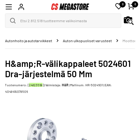
0
0
Autonhoito ja autotarvikkeet
Auton ulkopuoliset varusteet
Moottorin 
H&amp;R-välikappaleet 5024601
Dra-järjestelmä 50 Mm
Tuotenumero: [
24823568
] | Valmistaja:
H&R
| Mallinum:
HR-5024601
| EAN:
4048419078506