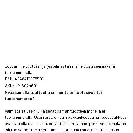
Löydämme tuotteen järjestelmästämme helposti seuraavalla
tuotenumerolla
EAN:
4048419078506
SKU:
HR-5024601
Miksi samalla tuotteella on monta eri tuotesivua tai
tuotenumeroa?
Valmistajat usein julkaisevat saman tuotteen monella eri
tuotenumerolla. Usein eroa on vain pakkauksessa. Eri tuotepakkaus
saattaa olla suunniteltu eri valtioille. Yritämme parhaamme mukaan
laittaa samat tuotteet saman tuotenumeron alle, mutta joskus