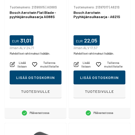
Tuotenumero:
21396915
|
A088S
Tuotenumero:
21397017
|
A621S
Bosch Aerotwin Flat Blade -
Bosch Aerotwin
pyyhkijänsulkasarja A088S
Pyyhkijänsulkasarja - A621S
31,01
22,05
EUR
EUR
ilman ALV 24,71
ilman ALV 17,57
Mahdolliset rahtimaksut lisätään.
Mahdolliset rahtimaksut lisätään.
Lisää
Tallenna
Lisää
Tallenna
listaan
muistilistalle
listaan
muistilistalle
LISÄÄ OSTOSKORIIN
LISÄÄ OSTOSKORIIN
TUOTESIVULLE
TUOTESIVULLE
Päävarastossa
Päävarastossa