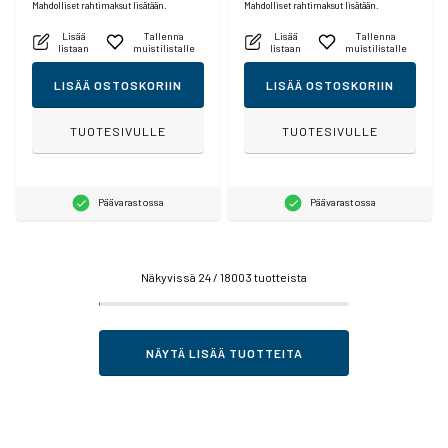
Mahdolliset rahtimaksut lisätään.
Mahdolliset rahtimaksut lisätään.
Lisää
Tallenna
Lisää
Tallenna
listaan
muistilistalle
listaan
muistilistalle
LISÄÄ OSTOSKORIIN
LISÄÄ OSTOSKORIIN
TUOTESIVULLE
TUOTESIVULLE
Päävarastossa
Päävarastossa
Näkyvissä
24
/ 18003 tuotteista
NÄYTÄ LISÄÄ TUOTTEITA