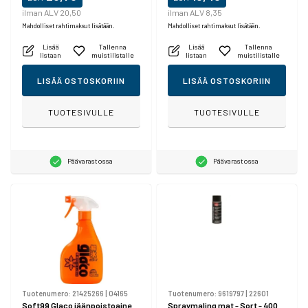
ilman ALV 20,50
ilman ALV 8,35
Mahdolliset rahtimaksut lisätään.
Mahdolliset rahtimaksut lisätään.
Lisää
Tallenna
Lisää
Tallenna
listaan
muistilistalle
listaan
muistilistalle
LISÄÄ OSTOSKORIIN
LISÄÄ OSTOSKORIIN
TUOTESIVULLE
TUOTESIVULLE
Päävarastossa
Päävarastossa
Tuotenumero:
21425266
|
04165
Tuotenumero:
9619797
|
22601
Soft99 Glaco jäänpoistoaine
Spraymaling mat - Sort - 400