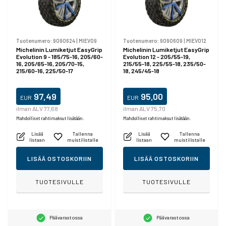
Tuotenumero:
9090624
|
MIEVO9
Tuotenumero:
9090609
|
MIEVO12
Michelinin Lumiketjut EasyGrip
Michelinin Lumiketjut EasyGrip
Evolution 9 - 185/75-16, 205/60-
Evolution 12 - 205/55-19,
16, 205/65-16, 205/70-15,
215/55-18, 225/55-18, 235/50-
215/60-16, 225/50-17
18, 245/45-18
97,49
95,00
EUR
EUR
ilman ALV 77,68
ilman ALV 75,70
Mahdolliset rahtimaksut lisätään.
Mahdolliset rahtimaksut lisätään.
Lisää
Tallenna
Lisää
Tallenna
listaan
muistilistalle
listaan
muistilistalle
LISÄÄ OSTOSKORIIN
LISÄÄ OSTOSKORIIN
TUOTESIVULLE
TUOTESIVULLE
Päävarastossa
Päävarastossa