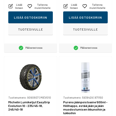
Lisää
Tallenna
Lisää
Tallenna
listaan
muistilistalle
listaan
muistilistalle
LISÄÄ OSTOSKORIIN
LISÄÄ OSTOSKORIIN
TUOTESIVULLE
TUOTESIVULLE
Päävarastossa
Päävarastossa
Tuotenumero:
9090607
|
MIEVO10
Tuotenumero:
5938429
|
871150
Michelin Lumiketjut EasyGrip
Pureno jäänpoistoaine 500ml -
Evolution 10 - 235/45-18,
Hiilihappo, estää jään ja jään
245/40-18
muodostumisen ikkunoihin ja
lukkoihin