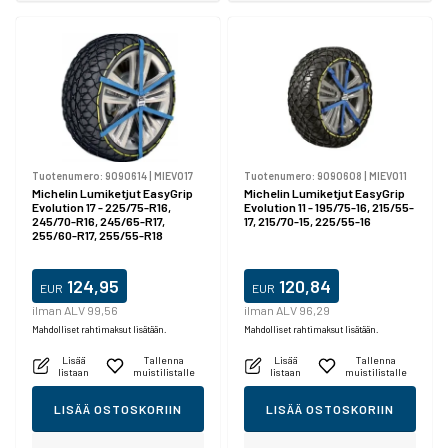
Tuotenumero:
9090614
|
MIEVO17
Tuotenumero:
9090608
|
MIEVO11
Michelin Lumiketjut EasyGrip
Michelin Lumiketjut EasyGrip
Evolution 17 - 225/75-R16,
Evolution 11 - 195/75-16, 215/55-
245/70-R16, 245/65-R17,
17, 215/70-15, 225/55-16
255/60-R17, 255/55-R18
124,95
120,84
EUR
EUR
ilman ALV 99,56
ilman ALV 96,29
Mahdolliset rahtimaksut lisätään.
Mahdolliset rahtimaksut lisätään.
Lisää
Tallenna
Lisää
Tallenna
listaan
muistilistalle
listaan
muistilistalle
LISÄÄ OSTOSKORIIN
LISÄÄ OSTOSKORIIN