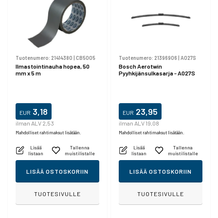
Tuotenumero:
21414380
|
CB5005
Tuotenumero:
21396906
|
A027S
Ilmastointinauha hopea, 50
Bosch Aerotwin
mm x 5 m
Pyyhkijänsulkasarja - A027S
3,18
23,95
EUR
EUR
ilman ALV 2,53
ilman ALV 19,08
Mahdolliset rahtimaksut lisätään.
Mahdolliset rahtimaksut lisätään.
Lisää
Tallenna
Lisää
Tallenna
listaan
muistilistalle
listaan
muistilistalle
LISÄÄ OSTOSKORIIN
LISÄÄ OSTOSKORIIN
TUOTESIVULLE
TUOTESIVULLE