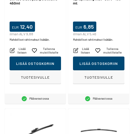
450ml
ml.
12,40
6,85
EUR
EUR
ilman ALV 9,88
ilman ALV 5,46
Mahdolliset rahtimaksut lisätään.
Mahdolliset rahtimaksut lisätään.
Lisää
Tallenna
Lisää
Tallenna
listaan
muistilistalle
listaan
muistilistalle
LISÄÄ OSTOSKORIIN
LISÄÄ OSTOSKORIIN
TUOTESIVULLE
TUOTESIVULLE
Päävarastossa
Päävarastossa