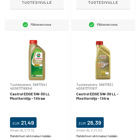
TUOTESIVULLE
TUOTESIVULLE
Päävarastossa
Päävarastossa
Tuotenumero:
5867764
|
Tuotenumero:
5867763
|
4008177188541
4008177111617
Castrol EDGE 5W-30 LL
Castrol EDGE 5W-30 LL -
Moottoriöljy - 1 litraa
Moottoriöljy - 1 litra
21,49
26,39
EUR
EUR
ilman ALV 17,12
ilman ALV 21,03
Mahdolliset rahtimaksut lisätään.
Mahdolliset rahtimaksut lisätään.