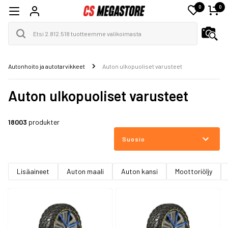
0
0
Autonhoito ja autotarvikkeet
Auton ulkopuoliset varusteet
Auton ulkopuoliset varusteet
18003
produkter
Suosio
Lisäaineet
Auton maali
Auton kansi
Moottoriöljy