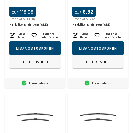
113,03
6,82
EUR
EUR
ilman ALV 90,06
ilman ALV 5,43
Mahdolliset rahtimaksut lisätään.
Mahdolliset rahtimaksut lisätään.
Lisää
Tallenna
Lisää
Tallenna
listaan
muistilistalle
listaan
muistilistalle
LISÄÄ OSTOSKORIIN
LISÄÄ OSTOSKORIIN
TUOTESIVULLE
TUOTESIVULLE
Päävarastossa
Päävarastossa