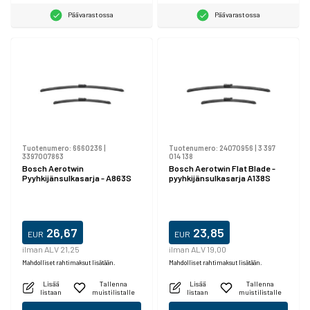
Päävarastossa
Päävarastossa
Tuotenumero:
6660236
|
Tuotenumero:
24070956
|
3 397
3397007863
014 138
Bosch Aerotwin
Bosch Aerotwin Flat Blade -
Pyyhkijänsulkasarja - A863S
pyyhkijänsulkasarja A138S
26,67
23,85
EUR
EUR
ilman ALV 21,25
ilman ALV 19,00
Mahdolliset rahtimaksut lisätään.
Mahdolliset rahtimaksut lisätään.
Lisää
Tallenna
Lisää
Tallenna
listaan
muistilistalle
listaan
muistilistalle