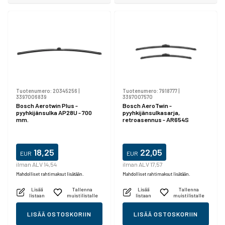
Tuotenumero:
20345256
|
Tuotenumero:
7918777
|
3397006839
3397007570
Bosch Aerotwin Plus -
Bosch AeroTwin -
pyyhkijänsulka AP28U - 700
pyyhkijänsulkasarja,
mm.
retroasennus - AR654S
18,25
22,05
EUR
EUR
ilman ALV 14,54
ilman ALV 17,57
Mahdolliset rahtimaksut lisätään.
Mahdolliset rahtimaksut lisätään.
Lisää
Tallenna
Lisää
Tallenna
listaan
muistilistalle
listaan
muistilistalle
LISÄÄ OSTOSKORIIN
LISÄÄ OSTOSKORIIN