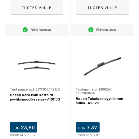
TUOTESIVULLE
TUOTESIVULLE
Päävarastossa
Päävarastossa
Tuotenumero:
21397130
|
AR813S
Tuotenumero:
6660241
|
3397008634
Bosch AeroTwin Retro fit -
Bosch Takalasinpyyhkimen
pyyhkijänsulkasarja - AR813S
sulka - A282H
23,90
7,37
EUR
EUR
ilman ALV 19,04
ilman ALV 5,87