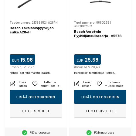
Tuotenumero:
21396952
|
A284H
Tuotenumero:
6660235
|
3397007557
Bosch Takalasinpyyhkijän
Bosch Aerotwin
sulka A284H
Pyyhkijänsulkasarja - A557S
15,98
25,68
EUR
EUR
ilman ALV 12,73
ilman ALV 20,46
Mahdolliset rahtimaksut lisätään.
Mahdolliset rahtimaksut lisätään.
Lisää
Tallenna
Lisää
Tallenna
listaan
muistilistalle
listaan
muistilistalle
LISÄÄ OSTOSKORIIN
LISÄÄ OSTOSKORIIN
TUOTESIVULLE
TUOTESIVULLE
Päävarastossa
Päävarastossa