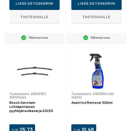
LISÄÄ OSTOSKORIIN
LISÄÄ OSTOSKORIIN
TUOTESIVULLE
TUOTESIVULLE
Päävarastossa
Päävarastossa
Tuotenumero:
25009797
|
Tuotenumero:
21637358
|
AVA-
3397014422
245222
Bosch Aerotwin
Avant Ice Remover 500ml
Litteäpintainen
pyyhkijänsulkasarja A322S
25,73
10,48
EUR
EUR