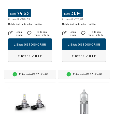
74,53
31,14
EUR
EUR
ilman ALV 59,39
ilman ALV 24,81
Mahdolliset rahtimaksut lisätään.
Mahdolliset rahtimaksut lisätään.
Lisää
Tallenna
Lisää
Tallenna
listaan
muistilistalle
listaan
muistilistalle
LISÄÄ OSTOSKORIIN
LISÄÄ OSTOSKORIIN
TUOTESIVULLE
TUOTESIVULLE
Etävarasto (16-23 päivää)
Etävarasto (16-23 päivää)