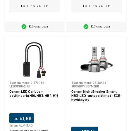
TUOTESIVULLE
TUOTESIVULLE
Etävarastossa
Etävarastossa
Tuotenumero:
21679035
|
Tuotenumero:
25138428
|
LEDSC06-2HB
9005DWNBSM-2HB
Osram LED Canbus -
Osram Night Breaker Smart
sovitinsarja H10, HB3, HB4, H16
HB3-LED -autopolttimot - ECE-
hyväksytty
51,96
EUR
ilman ALV 41,40
Mahdolliset rahtimaksut lisätään.