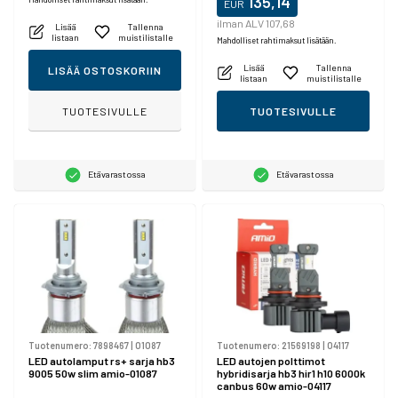
135,14
EUR
ilman ALV 107,68
Lisää
Tallenna
listaan
muistilistalle
Mahdolliset rahtimaksut lisätään.
Lisää
Tallenna
LISÄÄ OSTOSKORIIN
listaan
muistilistalle
TUOTESIVULLE
TUOTESIVULLE
Etävarastossa
Etävarastossa
Tuotenumero:
7898467
|
01087
Tuotenumero:
21569198
|
04117
LED autolamput rs+ sarja hb3
LED autojen polttimot
9005 50w slim amio-01087
hybridisarja hb3 hir1 h10 6000k
canbus 60w amio-04117