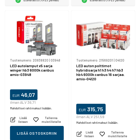
Tuotenumero:
20838820
|
03948
Tuotenumero:
21569201
|
04120
LED autolamput x5 sarja
LED auton polttimot
winger hb3 6000k canbus
hybridisarja h1 h3 h4 h7 hb3
amio-03948
hb4 6000k canbus 16 sarjaa.
amio-04120
46,07
EUR
ilman ALV 36,71
315,75
Mahdolliset rahtimaksut lisätään.
EUR
ilman ALV 251,59
Lisää
Tallenna
listaan
muistilistalle
Mahdolliset rahtimaksut lisätään.
Lisää
Tallenna
LISÄÄ OSTOSKORIIN
listaan
muistilistalle