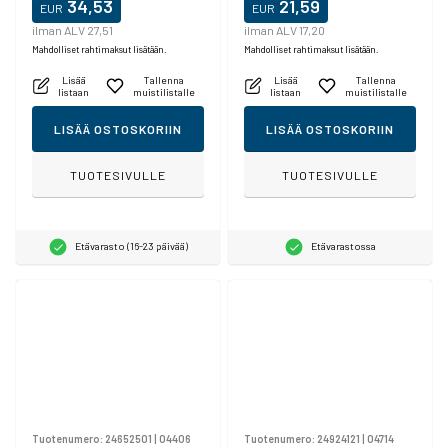
34,53
21,59
EUR
EUR
ilman ALV 27,51
ilman ALV 17,20
Mahdolliset rahtimaksut lisätään.
Mahdolliset rahtimaksut lisätään.
Lisää
Tallenna
Lisää
Tallenna
listaan
muistilistalle
listaan
muistilistalle
LISÄÄ OSTOSKORIIN
LISÄÄ OSTOSKORIIN
TUOTESIVULLE
TUOTESIVULLE
Etävarasto (16-23 päivää)
Etävarastossa
Tuotenumero:
24652501
|
04406
Tuotenumero:
24924121
|
04714