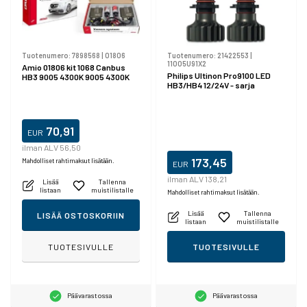
Tuotenumero:
7898568
|
01806
Tuotenumero:
21422553
|
11005U91X2
Amio 01806 kit 1068 Canbus
Philips Ultinon Pro9100 LED
HB3 9005 4300K 9005 4300K
HB3/HB4 12/24V - sarja
70,91
EUR
ilman ALV 56,50
173,45
Mahdolliset rahtimaksut lisätään.
EUR
ilman ALV 138,21
Lisää
Tallenna
listaan
muistilistalle
Mahdolliset rahtimaksut lisätään.
Lisää
Tallenna
LISÄÄ OSTOSKORIIN
listaan
muistilistalle
TUOTESIVULLE
TUOTESIVULLE
Päävarastossa
Päävarastossa