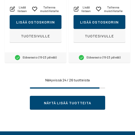
Lisää
Tallenna
Lisää
Tallenna
listaan
muistilistalle
listaan
muistilistalle
LISÄÄ OSTOSKORIIN
LISÄÄ OSTOSKORIIN
TUOTESIVULLE
TUOTESIVULLE
Etävarasto (16-23 päivää)
Etävarasto (16-23 päivää)
Näkyvissä
24
/ 26 tuotteista
NÄYTÄ LISÄÄ TUOTTEITA