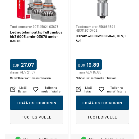
Tuotenumero:
20714592
|
03678
Tuotenumero:
25698459
|
HB3112010/02
Led autolamput hp full canbus
Osram 4008321095046, 10 V, 1
hb3 9005 amio-03678 amio-
kpl
03678
27,07
19,89
EUR
EUR
ilman ALV 21,57
ilman ALV 15,85
Mahdolliset rahtimaksut lisätään.
Mahdolliset rahtimaksut lisätään.
Lisää
Tallenna
Lisää
Tallenna
listaan
muistilistalle
listaan
muistilistalle
LISÄÄ OSTOSKORIIN
LISÄÄ OSTOSKORIIN
TUOTESIVULLE
TUOTESIVULLE
Etävarasto (16-23 päivää)
Etävarasto (16-23 päivää)