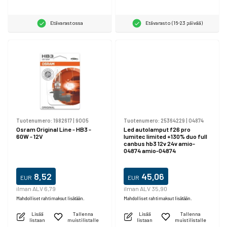
Etävarastossa
Etävarasto (16-23 päivää)
Tuotenumero:
1982617
|
9005
Tuotenumero:
25364229
|
04874
Osram Original Line - HB3 -
Led autolamput f26 pro
60W - 12V
lumitec limited +130% duo full
canbus hb3 12v 24v amio-
04874 amio-04874
8,52
45,06
EUR
EUR
ilman ALV 6,79
ilman ALV 35,90
Mahdolliset rahtimaksut lisätään.
Mahdolliset rahtimaksut lisätään.
Lisää
Tallenna
Lisää
Tallenna
listaan
muistilistalle
listaan
muistilistalle