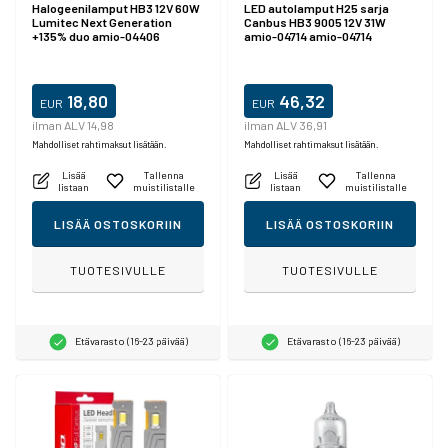
Halogeenilamput HB3 12V 60W
LED autolamput H25 sarja
Lumitec Next Generation
Canbus HB3 9005 12V 31W
+135% duo amio-04406
amio-04714 amio-04714
18,80
46,32
EUR
EUR
ilman ALV 14,98
ilman ALV 36,91
Mahdolliset rahtimaksut lisätään.
Mahdolliset rahtimaksut lisätään.
Lisää
Tallenna
Lisää
Tallenna
listaan
muistilistalle
listaan
muistilistalle
LISÄÄ OSTOSKORIIN
LISÄÄ OSTOSKORIIN
TUOTESIVULLE
TUOTESIVULLE
Etävarasto (16-23 päivää)
Etävarasto (16-23 päivää)