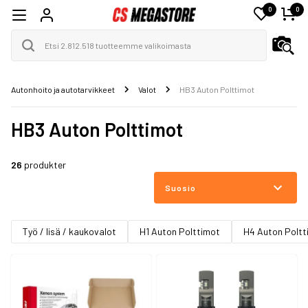
0
0
Autonhoito ja autotarvikkeet
Valot
HB3 Auton Polttimot
HB3 Auton Polttimot
26
produkter
Suosio
Työ / lisä / kaukovalot
H1 Auton Polttimot
H4 Auton Poltt