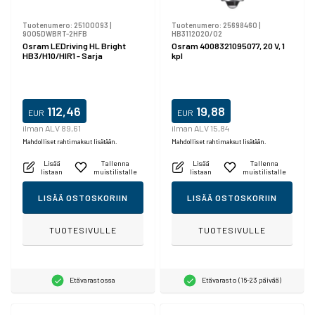
Tuotenumero:
25100093
|
Tuotenumero:
25698460
|
9005DWBRT-2HFB
HB3112020/02
Osram LEDriving HL Bright
Osram 4008321095077, 20 V, 1
HB3/H10/HIR1 - Sarja
kpl
112,46
19,88
EUR
EUR
ilman ALV 89,61
ilman ALV 15,84
Mahdolliset rahtimaksut lisätään.
Mahdolliset rahtimaksut lisätään.
Lisää
Tallenna
Lisää
Tallenna
listaan
muistilistalle
listaan
muistilistalle
LISÄÄ OSTOSKORIIN
LISÄÄ OSTOSKORIIN
TUOTESIVULLE
TUOTESIVULLE
Etävarastossa
Etävarasto (16-23 päivää)