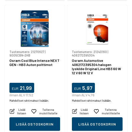
Tuotenumero:
21270627
|
Tuotenumero:
21240160
|
9005CBN-2HB
4062172395304
Osram Cool Blue Intense NEXT
Osram Automotive
GEN - HB3 Auton polttimot
4062172395304 halogen
lyskilde Original Line HB3 60 W
12 V 60 W 12 V
21,99
5,97
EUR
EUR
ilman ALV 17,52
ilman ALV 4,76
Mahdolliset rahtimaksut lisätään.
Mahdolliset rahtimaksut lisätään.
Lisää
Tallenna
Lisää
Tallenna
listaan
muistilistalle
listaan
muistilistalle
LISÄÄ OSTOSKORIIN
LISÄÄ OSTOSKORIIN