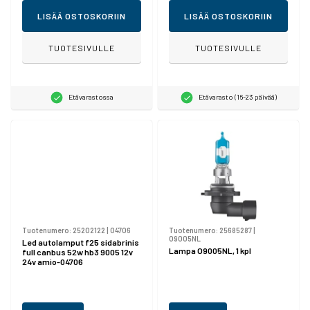
LISÄÄ OSTOSKORIIN
LISÄÄ OSTOSKORIIN
TUOTESIVULLE
TUOTESIVULLE
Etävarastossa
Etävarasto (16-23 päivää)
Tuotenumero:
25202122
|
04706
Tuotenumero:
25685287
|
O9005NL
Led autolamput f25 sidabrinis
Lampa O9005NL, 1 kpl
full canbus 52w hb3 9005 12v
24v amio-04706