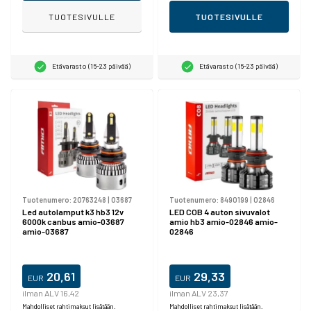
TUOTESIVULLE
TUOTESIVULLE
Etävarasto (16-23 päivää)
Etävarasto (16-23 päivää)
Tuotenumero:
20763248
|
03687
Tuotenumero:
8490199
|
02846
Led autolamput k3 hb3 12v
LED COB 4 auton sivuvalot
6000k canbus amio-03687
amio hb3 amio-02846 amio-
amio-03687
02846
20,61
29,33
EUR
EUR
ilman ALV 16,42
ilman ALV 23,37
Mahdolliset rahtimaksut lisätään.
Mahdolliset rahtimaksut lisätään.