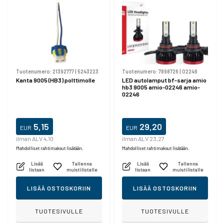
Tuotenumero:
21392777
|
5243223
Tuotenumero:
7898726
|
02246
Kanta 9005 (HB3) polttimolle
LED autolamput bf-sarja amio
hb3 9005 amio-02246 amio-
02246
5,15
29,20
EUR
EUR
ilman ALV 4,10
ilman ALV 23,27
Mahdolliset rahtimaksut lisätään.
Mahdolliset rahtimaksut lisätään.
Lisää
Tallenna
Lisää
Tallenna
listaan
muistilistalle
listaan
muistilistalle
LISÄÄ OSTOSKORIIN
LISÄÄ OSTOSKORIIN
TUOTESIVULLE
TUOTESIVULLE