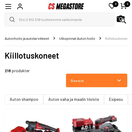
0
0
Autonhoito ja autotarvikkeet
Ulkopinnat Auton hoito
Kiillotuskoneet
Kiillotuskoneet
218
produkter
Suosio
Auton shampoo
Auton vaha ja maalin tiiviste
Esipesu