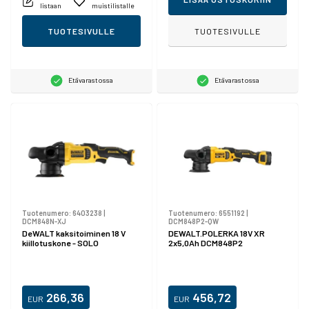
listaan
muistilistalle
TUOTESIVULLE
TUOTESIVULLE
Etävarastossa
Etävarastossa
Tuotenumero:
6403238
|
Tuotenumero:
6551192
|
DCM848N-XJ
DCM848P2-QW
DeWALT kaksitoiminen 18 V
DEWALT.POLERKA 18V XR
kiillotuskone - SOLO
2x5,0Ah DCM848P2
266,36
456,72
EUR
EUR