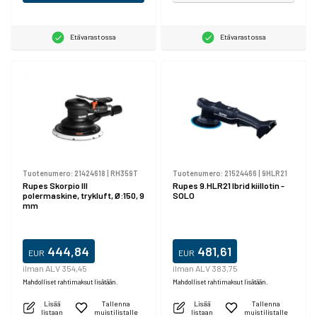
Etävarastossa
Etävarastossa
Tuotenumero:
21424618
|
RH359T
Tuotenumero:
21524466
|
9HLR21
Rupes Skorpio III
Rupes 9.HLR21 Ibrid kiillotin -
polermaskine, trykluft, Ø:150, 9
SOLO
mm
444,84
481,61
EUR
EUR
ilman ALV 354,45
ilman ALV 383,75
Mahdolliset rahtimaksut lisätään.
Mahdolliset rahtimaksut lisätään.
Lisää
Tallenna
Lisää
Tallenna
listaan
muistilistalle
listaan
muistilistalle