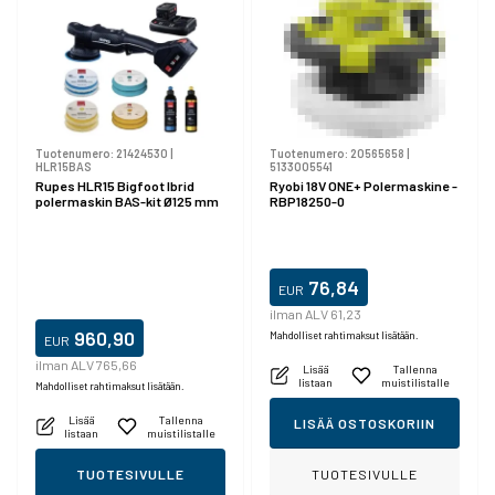
Tuotenumero:
21424530
|
Tuotenumero:
20565658
|
HLR15BAS
5133005541
Rupes HLR15 Bigfoot Ibrid
Ryobi 18V ONE+ Polermaskine -
polermaskin BAS-kit Ø125 mm
RBP18250-0
76,84
EUR
ilman ALV 61,23
960,90
Mahdolliset rahtimaksut lisätään.
EUR
ilman ALV 765,66
Lisää
Tallenna
listaan
muistilistalle
Mahdolliset rahtimaksut lisätään.
Lisää
Tallenna
LISÄÄ OSTOSKORIIN
listaan
muistilistalle
TUOTESIVULLE
TUOTESIVULLE