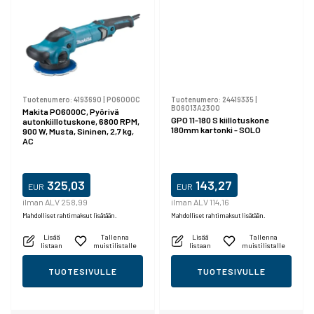
Tuotenumero:
4193690
|
PO6000C
Tuotenumero:
24419335
|
B06013A2300
Makita PO6000C, Pyörivä
GPO 11-180 S kiillotuskone
autonkiillotuskone, 6800 RPM,
180mm kartonki - SOLO
900 W, Musta, Sininen, 2,7 kg,
AC
325,03
143,27
EUR
EUR
ilman ALV 258,99
ilman ALV 114,16
Mahdolliset rahtimaksut lisätään.
Mahdolliset rahtimaksut lisätään.
Lisää
Tallenna
Lisää
Tallenna
listaan
muistilistalle
listaan
muistilistalle
TUOTESIVULLE
TUOTESIVULLE