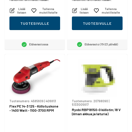
Lisää
Tallenna
Lisää
Tallenna
listaan
muistilistalle
listaan
muistilistalle
TUOTESIVULLE
TUOTESIVULLE
Etävarastossa
Etävarasto (16-23 päivää)
Tuotenumero:
4585609
|
406813
Tuotenumero:
20798090
|
5133005617
Flex PE 14-3 125 - Kiillotuskone
Ryobi RBP18150-0 kiillotin; 18 V
- 1400 Watt - 1100-3700 RPM
(ilman akkua ja laturia)