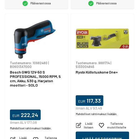
Päävarastossa
Päävarastossa
Tuotenumero:
10982480
|
Tuotenumero:
9881714
|
B06013A7000
5133004845
Bosch GWG 12V-50 S
Ryobi Kiillotuskone One+
PROFESSIONAL, 15000 RPM, 5
cm, Akku, 530 g, Harjaton
moottori - SOLO
117,33
EUR
ilman ALV 93,49
222,24
Mahdolliset rahtimaksut lisätään.
EUR
ilman ALV 177,08
Lisää
Tallenna
listaan
muistilistalle
Mahdolliset rahtimaksut lisätään.
Lisää
Tallenna
LISÄÄ OSTOSKORIIN