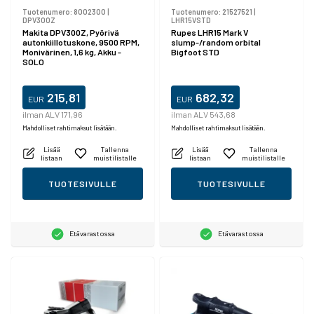
Tuotenumero:
8002300
|
Tuotenumero:
21527521
|
DPV300Z
LHR15VSTD
Makita DPV300Z, Pyörivä
Rupes LHR15 Mark V
autonkiillotuskone, 9500 RPM,
slump-/random orbital
Monivärinen, 1,6 kg, Akku -
Bigfoot STD
SOLO
215,81
682,32
EUR
EUR
ilman ALV 171,96
ilman ALV 543,68
Mahdolliset rahtimaksut lisätään.
Mahdolliset rahtimaksut lisätään.
Lisää
Tallenna
Lisää
Tallenna
listaan
muistilistalle
listaan
muistilistalle
TUOTESIVULLE
TUOTESIVULLE
Etävarastossa
Etävarastossa