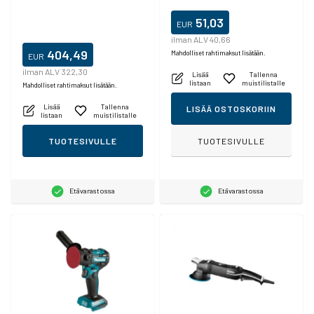
51,03
EUR
ilman ALV 40,66
404,49
Mahdolliset rahtimaksut lisätään.
EUR
ilman ALV 322,30
Lisää
Tallenna
listaan
muistilistalle
Mahdolliset rahtimaksut lisätään.
Lisää
Tallenna
LISÄÄ OSTOSKORIIN
listaan
muistilistalle
TUOTESIVULLE
TUOTESIVULLE
Etävarastossa
Etävarastossa