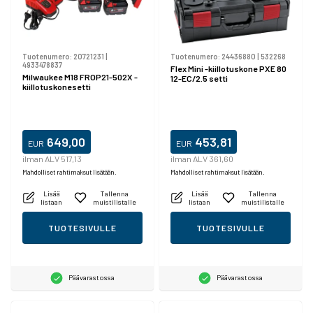
Tuotenumero:
20721231
|
Tuotenumero:
24436880
|
532268
4933478837
Flex Mini -kiillotuskone PXE 80
Milwaukee M18 FROP21-502X -
12-EC/2.5 setti
kiillotuskonesetti
649,00
453,81
EUR
EUR
ilman ALV 517,13
ilman ALV 361,60
Mahdolliset rahtimaksut lisätään.
Mahdolliset rahtimaksut lisätään.
Lisää
Tallenna
Lisää
Tallenna
listaan
muistilistalle
listaan
muistilistalle
TUOTESIVULLE
TUOTESIVULLE
Päävarastossa
Päävarastossa