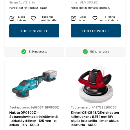
ilman ALV 212,24
ilman ALV 363,92
Mahdolliset rahtimaksut lisätään.
Mahdolliset rahtimaksut lisätään.
Lisää
Tallenna
Lisää
Tallenna
listaan
muistilistalle
listaan
muistilistalle
TUOTESIVULLE
TUOTESIVULLE
Etävarastossa
Etävarastossa
Tuotenumero:
6408067
|
DPO500Z
Tuotenumero:
4481762
|
2093301
Makita DPO500Z -
Einhell CE-CB 18/254 johdoton
Satunnaisvirtapiirin käämintä
kiillotuskone Ø254 mm 18V
- akkukäyttöinen - 125 mm - ei
akulla ja laturilla - Ilman akkua
akkua - 18 V - SOLO
ja laturia - SOLO