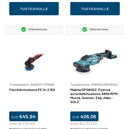
TUOTESIVULLE
TUOTESIVULLE
Etävarastossa
Etävarastossa
Tuotenumero:
3480577
|
373680
Tuotenumero:
5795541
|
DPO600Z
Flex Kiillotuskone PE 14-2 150
Makita DPO600Z, Pyörivä
autonkiillotuskone, 6800 RPM,
Musta, Sininen, 3 kg, Akku -
SOLO
645,94
406,06
EUR
EUR
ilman ALV 514,69
ilman ALV 323,55
Mahdolliset rahtimaksut lisätään.
Mahdolliset rahtimaksut lisätään.