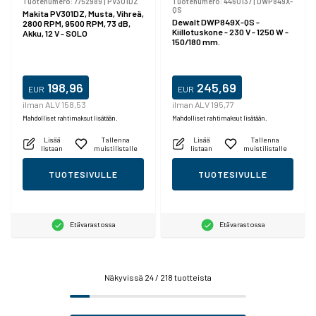
Tuotenumero:
7752989
|
PV301DZ
Tuotenumero:
4460137
|
DWP849X-
QS
Makita PV301DZ, Musta, Vihreä,
Dewalt DWP849X-QS -
2800 RPM, 9500 RPM, 73 dB,
Kiillotuskone - 230 V - 1250 W -
Akku, 12 V - SOLO
150/180 mm.
198,96
245,69
EUR
EUR
ilman ALV 158,53
ilman ALV 195,77
Mahdolliset rahtimaksut lisätään.
Mahdolliset rahtimaksut lisätään.
Lisää
Tallenna
Lisää
Tallenna
listaan
muistilistalle
listaan
muistilistalle
TUOTESIVULLE
TUOTESIVULLE
Etävarastossa
Etävarastossa
Näkyvissä
24
/ 218 tuotteista