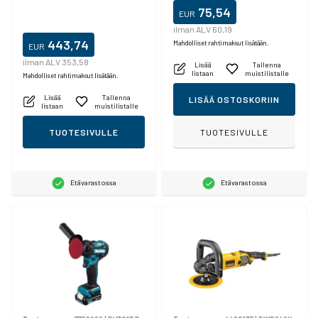
75,54
EUR
ilman ALV 60,19
443,74
Mahdolliset rahtimaksut lisätään.
EUR
ilman ALV 353,58
Lisää
Tallenna
listaan
muistilistalle
Mahdolliset rahtimaksut lisätään.
Lisää
Tallenna
LISÄÄ OSTOSKORIIN
listaan
muistilistalle
TUOTESIVULLE
TUOTESIVULLE
Etävarastossa
Etävarastossa