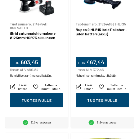
Tuotenumero:
21424541
|
Tuotenumero:
21524465
|
9HLR15
HSR73/STB
Rupes 9.HLR15 Ibrid Polisher -
iBrid satunnaishiomakone
uden batteri (akku)
Ø125mm HSR73 akkuineen
603,45
467,44
EUR
EUR
ilman ALV 480,84
ilman ALV 372,46
Mahdolliset rahtimaksut lisätään.
Mahdolliset rahtimaksut lisätään.
Lisää
Tallenna
Lisää
Tallenna
listaan
muistilistalle
listaan
muistilistalle
TUOTESIVULLE
TUOTESIVULLE
Etävarastossa
Etävarastossa