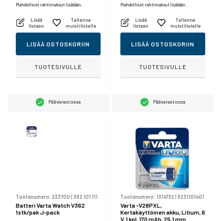
Mahdolliset rahtimaksut lisätään.
Mahdolliset rahtimaksut lisätään.
Lisää
Tallenna
Lisää
Tallenna
listaan
muistilistalle
listaan
muistilistalle
LISÄÄ OSTOSKORIIN
LISÄÄ OSTOSKORIIN
TUOTESIVULLE
TUOTESIVULLE
Päävarastossa
Päävarastossa
Tuotenumero:
233700
|
362 101 111
Tuotenumero:
1314732
|
6231101401
Batteri Varta Watch V362
Varta -V28PXL,
1stk/pak J-pack
Kertakäyttöinen akku, Litium, 6
V, 1 kpl, 170 mAh, 25,1 mm