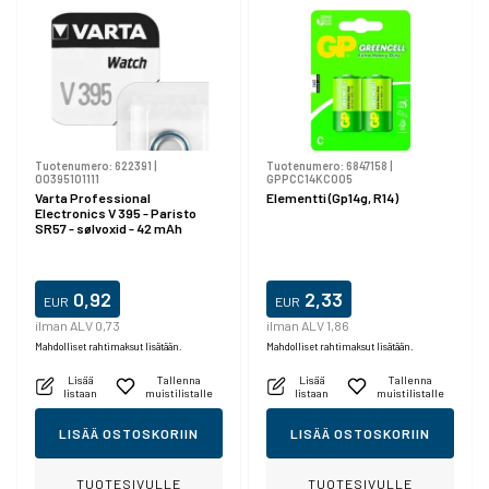
Tuotenumero:
622391
|
Tuotenumero:
6847158
|
00395101111
GPPCC14KC005
Varta Professional
Elementti (Gp14g, R14)
Electronics V 395 - Paristo
SR57 - sølvoxid - 42 mAh
0,92
2,33
EUR
EUR
ilman ALV 0,73
ilman ALV 1,86
Mahdolliset rahtimaksut lisätään.
Mahdolliset rahtimaksut lisätään.
Lisää
Tallenna
Lisää
Tallenna
listaan
muistilistalle
listaan
muistilistalle
LISÄÄ OSTOSKORIIN
LISÄÄ OSTOSKORIIN
TUOTESIVULLE
TUOTESIVULLE