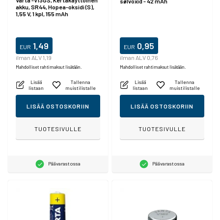
Varta -V13GS, Kertakäyttöinen
sølvoxid - 42 mAh
akku, SR44, Hopea-oksidi (S),
1,55 V, 1 kpl, 155 mAh
1,49
0,95
EUR
EUR
ilman ALV 1,19
ilman ALV 0,76
Mahdolliset rahtimaksut lisätään.
Mahdolliset rahtimaksut lisätään.
Lisää
Tallenna
Lisää
Tallenna
listaan
muistilistalle
listaan
muistilistalle
LISÄÄ OSTOSKORIIN
LISÄÄ OSTOSKORIIN
TUOTESIVULLE
TUOTESIVULLE
Päävarastossa
Päävarastossa