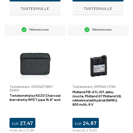
TUOTESIVULLE
TUOTESIVULLE
Päävarastossa
Päävarastossa
Tuotenumero:
21013427
|
BNT-
Tuotenumero:
5757540
|
C784
321512
Midland PB-ATL/G7, akku,
Tietokonehylsy KOZO Charcoal
musta, Midland G7 Midland G9,
kierrätetty RPET jopa 15.6" asti
nikkelimetallihydridi (NiMH),
800 mAh, 6 V
27,47
24,87
EUR
EUR
ilman ALV 21,89
ilman ALV 19,82