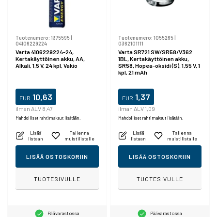
Tuotenumero:
1375595
|
Tuotenumero:
1055265
|
04106229224
0362101111
Varta 4106229224-24,
Varta SR721 SW/SR58/V362
Kertakäyttöinen akku, AA,
1BL, Kertakäyttöinen akku,
Alkali, 1,5 V, 24 kpl, Vakio
SR58, Hopea-oksidi (S), 1,55 V, 1
kpl, 21 mAh
10,63
1,37
EUR
EUR
ilman ALV 8,47
ilman ALV 1,09
Mahdolliset rahtimaksut lisätään.
Mahdolliset rahtimaksut lisätään.
Lisää
Tallenna
Lisää
Tallenna
listaan
muistilistalle
listaan
muistilistalle
LISÄÄ OSTOSKORIIN
LISÄÄ OSTOSKORIIN
TUOTESIVULLE
TUOTESIVULLE
Päävarastossa
Päävarastossa