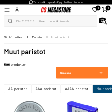
Tarvitsetko apua? - Kysy chatbotiltamme!
0
0
Sähkötuotteet
Paristot
Muut paristot
Muut paristot
596
produkter
Suosio
AA-paristot
AAA-paristot
AAAA-paristot
Muut pari