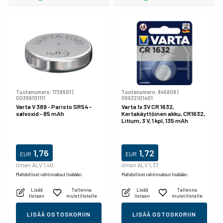
Tuotenumero:
1728601
|
Tuotenumero:
845808
|
00389101111
06632101401
Varta V 389 - Paristo SR54 -
Varta 1x 3V CR 1632,
sølvoxid - 85 mAh
Kertakäyttöinen akku, CR1632,
Litium, 3 V, 1 kpl, 135 mAh
1,76
1,72
EUR
EUR
ilman ALV 1,40
ilman ALV 1,37
Mahdolliset rahtimaksut lisätään.
Mahdolliset rahtimaksut lisätään.
Lisää
Tallenna
Lisää
Tallenna
listaan
muistilistalle
listaan
muistilistalle
LISÄÄ OSTOSKORIIN
LISÄÄ OSTOSKORIIN