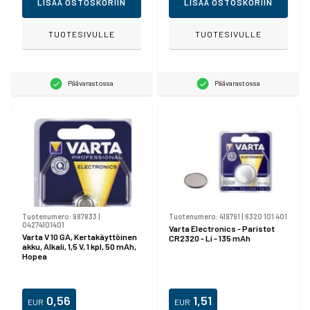
LISÄÄ OSTOSKORIIN
LISÄÄ OSTOSKORIIN
TUOTESIVULLE
TUOTESIVULLE
Päävarastossa
Päävarastossa
Tuotenumero:
987833
|
Tuotenumero:
419791
|
6320 101 401
04274101401
Varta Electronics - Paristot
Varta V 10 GA, Kertakäyttöinen
CR2320 - Li - 135 mAh
akku, Alkali, 1,5 V, 1 kpl, 50 mAh,
Hopea
0,56
1,51
EUR
EUR