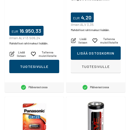
4,20
EUR
ilman ALV 3,35
16.950,33
Mahdolliset rahtimaksut lisätään.
EUR
ilman ALV 13.506,24
Lisää
Tallenna
listaan
muistilistalle
Mahdolliset rahtimaksut lisätään.
Lisää
Tallenna
LISÄÄ OSTOSKORIIN
listaan
muistilistalle
TUOTESIVULLE
TUOTESIVULLE
Päävarastossa
Päävarastossa