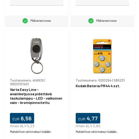
Päävarastossa
Päävarastossa
Tuotenumero:
4141826
|
Tuotenumero:
6262264
|
SB5231
16603101401
Kodak Bateria PR44 4 szt.
Varta Easy Line –
avainketjussa pidettävä
taskulamppu – LED – valkoinen
valo – kromipinnoitettu
6,56
4,77
EUR
EUR
ilman ALV 5,23
ilman ALV 3,80
Mahdolliset rahtimaksut lisätään.
Mahdolliset rahtimaksut lisätään.