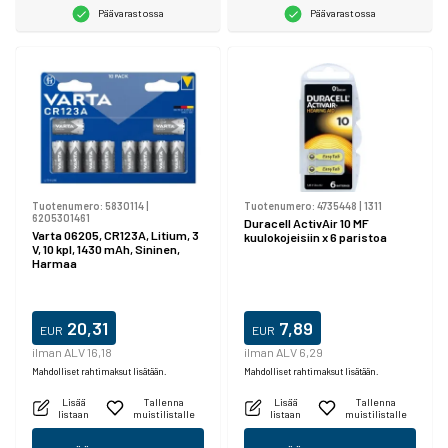
Päävarastossa
Päävarastossa
Tuotenumero:
5830114
|
Tuotenumero:
4735448
|
1311
6205301461
Duracell ActivAir 10 MF
Varta 06205, CR123A, Litium, 3
kuulokojeisiin x 6 paristoa
V, 10 kpl, 1430 mAh, Sininen,
Harmaa
20,31
7,89
EUR
EUR
ilman ALV 16,18
ilman ALV 6,29
Mahdolliset rahtimaksut lisätään.
Mahdolliset rahtimaksut lisätään.
Lisää
Tallenna
Lisää
Tallenna
listaan
muistilistalle
listaan
muistilistalle