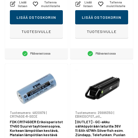
Lisää
Tallenna
Lisää
Tallenna
listaan
muistilistalle
listaan
muistilistalle
LISÄÄ OSTOSKORIIN
LISÄÄ OSTOSKORIIN
TUOTESIVULLE
TUOTESIVULLE
Päävarastossa
Päävarastossa
Tuotenumero:
4820979
|
Tuotenumero:
25686350
|
CR17450E-R-SECE
EBIKEGCF07_otl_
FDK CR17450ER Erikoisparistot
[OUTLET] - GC-akku
17450 Suurvirtayhteensopiva,
sähköpyörään laturilla 36V
Korkean lämpötilan kestävä,
11.6Ah 417Wh Silverfish esim.
Matalan lämpötilan kestävä
Zündapp, Telefunken. Puolan