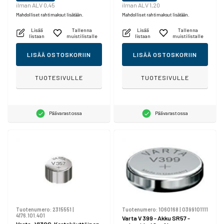
ilman ALV 0,45
ilman ALV 1,20
Mahdolliset rahtimaksut lisätään.
Mahdolliset rahtimaksut lisätään.
Lisää
Tallenna
Lisää
Tallenna
listaan
muistilistalle
listaan
muistilistalle
LISÄÄ OSTOSKORIIN
LISÄÄ OSTOSKORIIN
TUOTESIVULLE
TUOTESIVULLE
Päävarastossa
Päävarastossa
Tuotenumero:
2315551
|
Tuotenumero:
1060168
|
0399101111
4176.101.401
Varta V 399 - Akku SR57 -