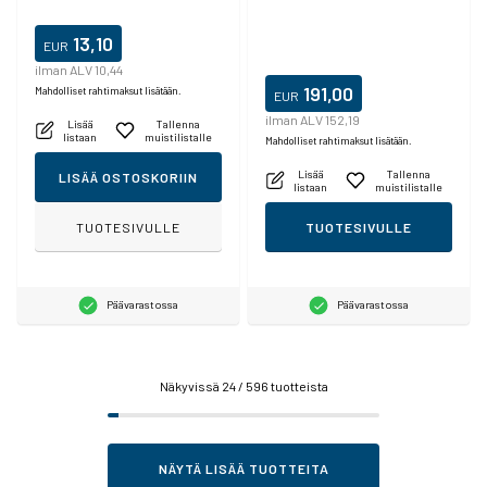
Litium 3 V 2400 mAh 1 kpl
tuotantoa.
13,10
EUR
ilman ALV 10,44
191,00
Mahdolliset rahtimaksut lisätään.
EUR
ilman ALV 152,19
Lisää
Tallenna
listaan
muistilistalle
Mahdolliset rahtimaksut lisätään.
Lisää
Tallenna
LISÄÄ OSTOSKORIIN
listaan
muistilistalle
TUOTESIVULLE
TUOTESIVULLE
Päävarastossa
Päävarastossa
Näkyvissä
24
/ 596 tuotteista
NÄYTÄ LISÄÄ TUOTTEITA