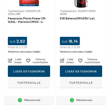
Tuotenumero:
340028
|
CR-
Tuotenumero:
7426671
|
SPEV-
123AL/1BP
14335
Panasonic Photo Power CR-
EVE Bateria ER14335 1 szt.
123AL - Paristot CR123 - Li
2,62
16,14
EUR
EUR
ilman ALV 2,09
ilman ALV 12,86
Mahdolliset rahtimaksut lisätään.
Mahdolliset rahtimaksut lisätään.
Lisää
Tallenna
Lisää
Tallenna
listaan
muistilistalle
listaan
muistilistalle
LISÄÄ OSTOSKORIIN
LISÄÄ OSTOSKORIIN
TUOTESIVULLE
TUOTESIVULLE
Päävarastossa
Päävarastossa