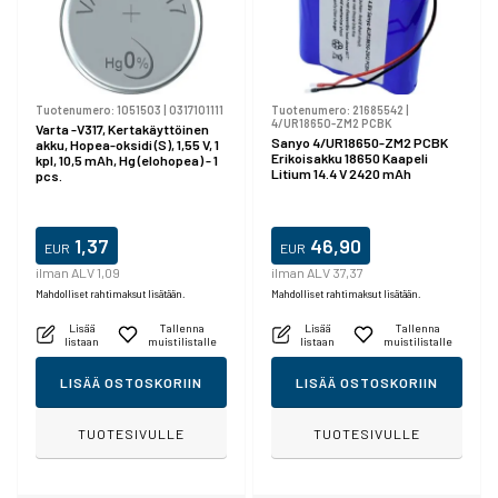
Tuotenumero:
1051503
|
0317101111
Tuotenumero:
21685542
|
4/UR18650-ZM2 PCBK
Varta -V317, Kertakäyttöinen
Sanyo 4/UR18650-ZM2 PCBK
akku, Hopea-oksidi (S), 1,55 V, 1
Erikoisakku 18650 Kaapeli
kpl, 10,5 mAh, Hg (elohopea) - 1
Litium 14.4 V 2420 mAh
pcs.
1,37
46,90
EUR
EUR
ilman ALV 1,09
ilman ALV 37,37
Mahdolliset rahtimaksut lisätään.
Mahdolliset rahtimaksut lisätään.
Lisää
Tallenna
Lisää
Tallenna
listaan
muistilistalle
listaan
muistilistalle
LISÄÄ OSTOSKORIIN
LISÄÄ OSTOSKORIIN
TUOTESIVULLE
TUOTESIVULLE