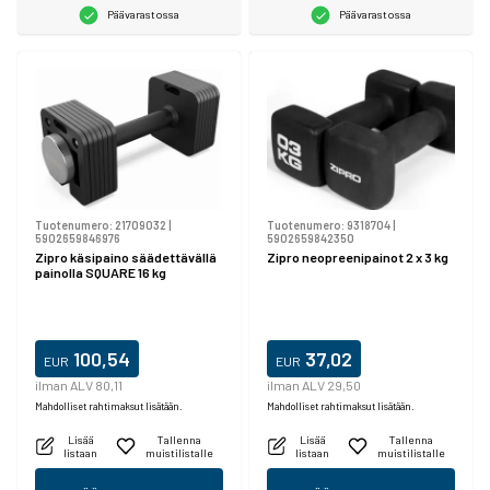
Päävarastossa
Päävarastossa
Tuotenumero:
21709032
|
Tuotenumero:
9318704
|
5902659846976
5902659842350
Zipro käsipaino säädettävällä
Zipro neopreenipainot 2 x 3 kg
painolla SQUARE 16 kg
100,54
37,02
EUR
EUR
ilman ALV 80,11
ilman ALV 29,50
Mahdolliset rahtimaksut lisätään.
Mahdolliset rahtimaksut lisätään.
Lisää
Tallenna
Lisää
Tallenna
listaan
muistilistalle
listaan
muistilistalle