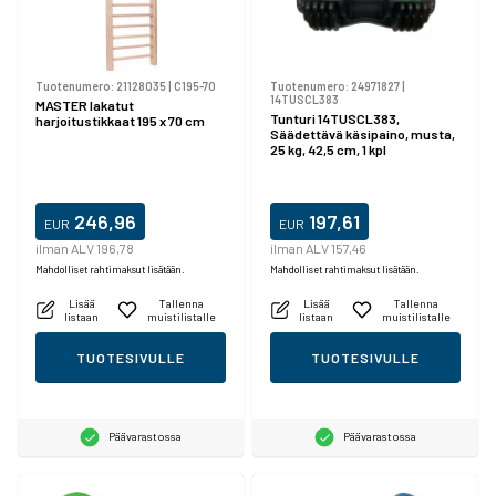
Tuotenumero:
21128035
|
C195-70
Tuotenumero:
24971827
|
14TUSCL383
MASTER lakatut
Tunturi 14TUSCL383,
harjoitustikkaat 195 x 70 cm
Säädettävä käsipaino, musta,
25 kg, 42,5 cm, 1 kpl
246,96
197,61
EUR
EUR
ilman ALV 196,78
ilman ALV 157,46
Mahdolliset rahtimaksut lisätään.
Mahdolliset rahtimaksut lisätään.
Lisää
Tallenna
Lisää
Tallenna
listaan
muistilistalle
listaan
muistilistalle
TUOTESIVULLE
TUOTESIVULLE
Päävarastossa
Päävarastossa