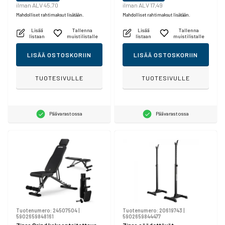
ilman ALV 45,70
ilman ALV 17,49
Mahdolliset rahtimaksut lisätään.
Mahdolliset rahtimaksut lisätään.
Lisää
Tallenna
Lisää
Tallenna
listaan
muistilistalle
listaan
muistilistalle
LISÄÄ OSTOSKORIIN
LISÄÄ OSTOSKORIIN
TUOTESIVULLE
TUOTESIVULLE
Päävarastossa
Päävarastossa
Tuotenumero:
24507504
|
Tuotenumero:
20619743
|
5902659848161
5902659844477