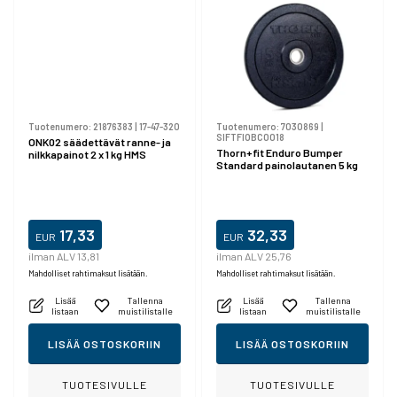
Tuotenumero:
21876383
|
17-47-320
Tuotenumero:
7030869
|
SIFTFIOBC0018
ONK02 säädettävät ranne- ja
Thorn+fit Enduro Bumper
nilkkapainot 2 x 1 kg HMS
Standard painolautanen 5 kg
17,33
32,33
EUR
EUR
ilman ALV 13,81
ilman ALV 25,76
Mahdolliset rahtimaksut lisätään.
Mahdolliset rahtimaksut lisätään.
Lisää
Tallenna
Lisää
Tallenna
listaan
muistilistalle
listaan
muistilistalle
LISÄÄ OSTOSKORIIN
LISÄÄ OSTOSKORIIN
TUOTESIVULLE
TUOTESIVULLE