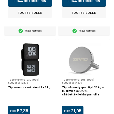
LISÄÄ OSTOSKORIIN
LISÄÄ OSTOSKORIIN
TUOTESIVULLE
TUOTESIVULLE
Päävarastossa
Päävarastossa
Tuotenumero:
9304095
|
Tuotenumero:
20616095
|
5902659842374
5902659844576
Zipro neopreenipainot 2 x 5 kg
Zipro kiinnityspultti yli 36 kg:n
kuormille SQUARE-
säädettäville käsipainoille
57,35
21,95
EUR
EUR