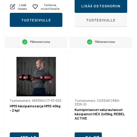
Lisää
Tallenna
LISÄÄ OSTOSKORIIN
listaan
muistilistalle
TUOTESIVULLE
TUOTESIVULLE
Päävarastossa
Päävarastossa
Tuotenumero:
6697804
|
17-57-032
Tuotenumero:
21233481
|
RBA-
2325-10
HMS käsipainosarja HMS 40kg
Kumipintaiset valurautaiset
- 2 kpl
käsipainot HEX 2x10kg, REBEL
ACTIVE