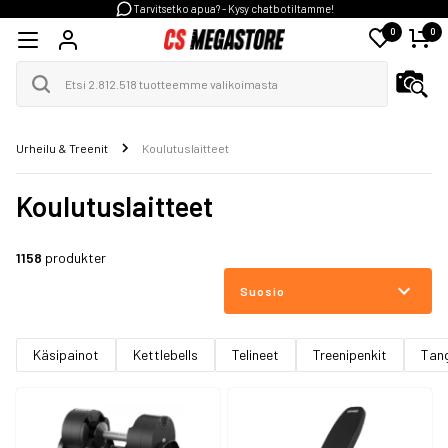
Tarvitsetko apua? - Kysy chatbotiltamme!
0
0
Urheilu & Treenit
Koulutuslaitteet
Koulutuslaitteet
1158
produkter
Suosio
Käsipainot
Kettlebells
Telineet
Treenipenkit
Tan