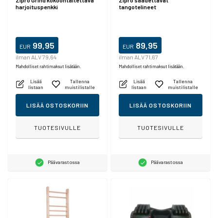
Zipro Grind kokoontaitettava
Zipro säädettävät
harjoituspenkki
tangotelineet
99,95
89,95
EUR
EUR
ilman ALV 79,64
ilman ALV 71,67
Mahdolliset rahtimaksut lisätään.
Mahdolliset rahtimaksut lisätään.
Lisää
Tallenna
Lisää
Tallenna
listaan
muistilistalle
listaan
muistilistalle
LISÄÄ OSTOSKORIIN
LISÄÄ OSTOSKORIIN
TUOTESIVULLE
TUOTESIVULLE
Päävarastossa
Päävarastossa