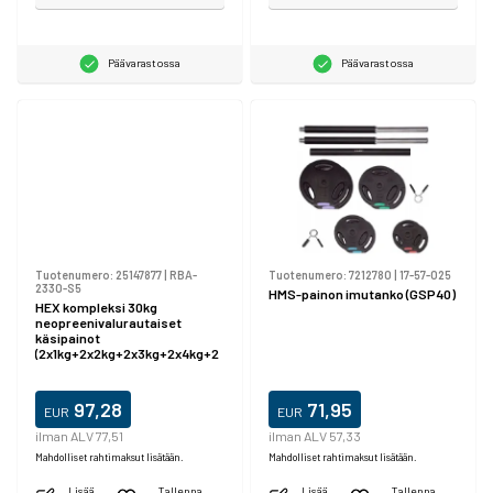
Päävarastossa
Päävarastossa
Tuotenumero:
25147877
|
RBA-
Tuotenumero:
7212780
|
17-57-025
2330-S5
HMS-painon imutanko (GSP40)
HEX kompleksi 30kg
neopreenivalurautaiset
käsipainot
(2x1kg+2x2kg+2x3kg+2x4kg+2
x5kg), REBEL ACTIVE
97,28
71,95
EUR
EUR
ilman ALV 77,51
ilman ALV 57,33
Mahdolliset rahtimaksut lisätään.
Mahdolliset rahtimaksut lisätään.
Lisää
Tallenna
Lisää
Tallenna