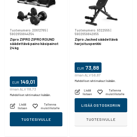
Tuotenumero:
20612765
|
Tuotenumero:
9322555
|
5902659844354
5902659842855
Zipro ZIPRO ZIPRO ROUND
Zipro Jacked säädettävä
säädettävä paino käsipainot
harjoituspenkki
24 kg
73,88
EUR
ilman ALV 58,87
149,01
Mahdolliset rahtimaksut lisätään.
EUR
ilman ALV 118,73
Lisää
Tallenna
listaan
muistilistalle
Mahdolliset rahtimaksut lisätään.
Lisää
Tallenna
LISÄÄ OSTOSKORIIN
listaan
muistilistalle
TUOTESIVULLE
TUOTESIVULLE