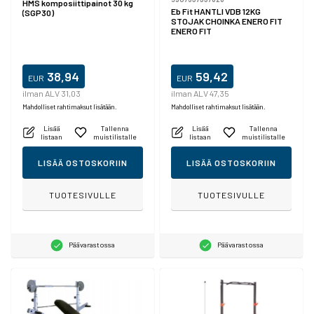
HMS komposiittipainot 30 kg
Eb Fit HANTLI VDB 12KG
(SGP30)
STOJAK CHOINKA ENERO FIT
ENERO FIT
38,94
59,42
EUR
EUR
ilman ALV 31,03
ilman ALV 47,35
Mahdolliset rahtimaksut lisätään.
Mahdolliset rahtimaksut lisätään.
Lisää
Tallenna
Lisää
Tallenna
listaan
muistilistalle
listaan
muistilistalle
LISÄÄ OSTOSKORIIN
LISÄÄ OSTOSKORIIN
TUOTESIVULLE
TUOTESIVULLE
Päävarastossa
Päävarastossa