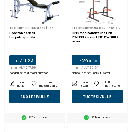
Tuotenumero:
10055620
|
1162
Tuotenumero:
8681599
|
17-53-512
Spartan barbell
HMS Monitoimiteline HMS
harjoituspenkki
PWS08 2 osaa HMS PWS08 2
osaa
311,23
245,15
EUR
EUR
ilman ALV 247,99
ilman ALV 195,34
Mahdolliset rahtimaksut lisätään.
Mahdolliset rahtimaksut lisätään.
Lisää
Tallenna
Lisää
Tallenna
listaan
muistilistalle
listaan
muistilistalle
TUOTESIVULLE
TUOTESIVULLE
Päävarastossa
Päävarastossa