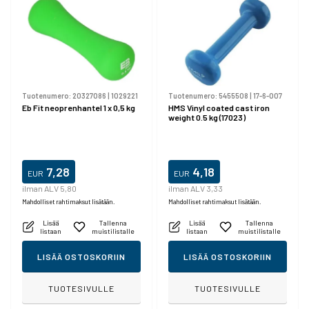
Tuotenumero:
20327086
|
1029221
Tuotenumero:
5455508
|
17-6-007
Eb Fit neoprenhantel 1 x 0,5 kg
HMS Vinyl coated cast iron
weight 0.5 kg (17023)
7,28
4,18
EUR
EUR
ilman ALV 5,80
ilman ALV 3,33
Mahdolliset rahtimaksut lisätään.
Mahdolliset rahtimaksut lisätään.
Lisää
Tallenna
Lisää
Tallenna
listaan
muistilistalle
listaan
muistilistalle
LISÄÄ OSTOSKORIIN
LISÄÄ OSTOSKORIIN
TUOTESIVULLE
TUOTESIVULLE