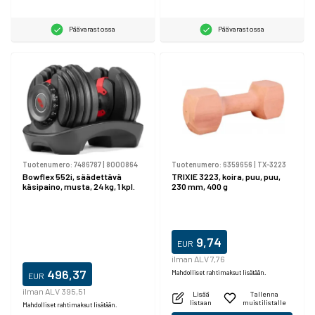
Päävarastossa
Päävarastossa
Tuotenumero:
7486787
|
8000864
Tuotenumero:
6359656
|
TX-3223
Bowflex 552i, säädettävä
TRIXIE 3223, koira, puu, puu,
käsipaino, musta, 24 kg, 1 kpl.
230 mm, 400 g
9,74
EUR
ilman ALV 7,76
496,37
Mahdolliset rahtimaksut lisätään.
EUR
ilman ALV 395,51
Lisää
Tallenna
listaan
muistilistalle
Mahdolliset rahtimaksut lisätään.