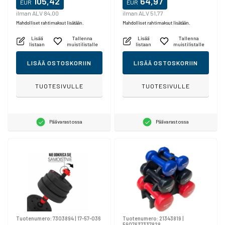
105,42
64,97
EUR
EUR
ilman ALV 84,00
ilman ALV 51,77
Mahdolliset rahtimaksut lisätään.
Mahdolliset rahtimaksut lisätään.
Lisää
Tallenna
Lisää
Tallenna
listaan
muistilistalle
listaan
muistilistalle
LISÄÄ OSTOSKORIIN
LISÄÄ OSTOSKORIIN
TUOTESIVULLE
TUOTESIVULLE
Päävarastossa
Päävarastossa
Tuotenumero:
7303894
|
17-57-036
Tuotenumero:
21343819
|
5907637337828