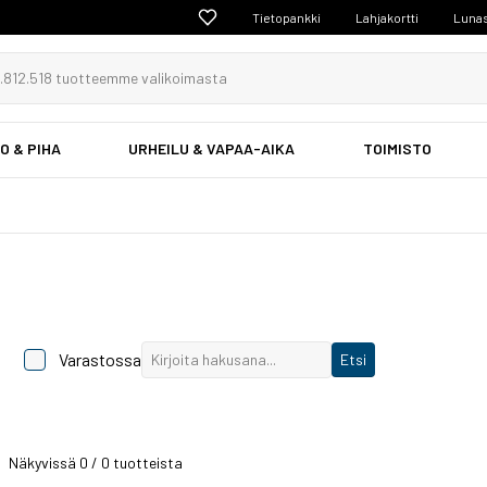
Tietopankki
Lahjakortti
Lunas
O & PIHA
URHEILU & VAPAA-AIKA
TOIMISTO
Varastossa
Etsi
Näkyvissä
0
/ 0 tuotteista