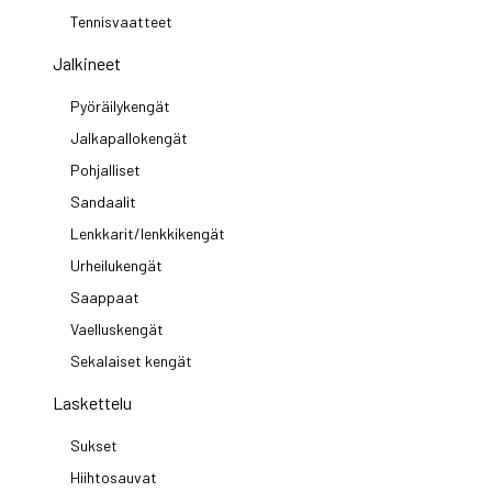
Tennisvaatteet
Jalkineet
Pyöräilykengät
Jalkapallokengät
Pohjalliset
Sandaalit
Lenkkarit/lenkkikengät
Urheilukengät
Saappaat
Vaelluskengät
Sekalaiset kengät
Laskettelu
Sukset
Hiihtosauvat