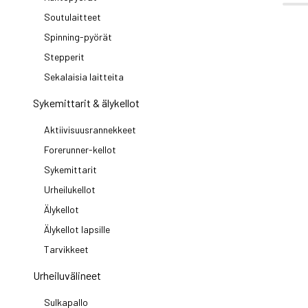
Soutulaitteet
Spinning-pyörät
Stepperit
Sekalaisia laitteita
Sykemittarit & älykellot
Aktiivisuusrannekkeet
Forerunner-kellot
Sykemittarit
Urheilukellot
Älykellot
Älykellot lapsille
Tarvikkeet
Urheiluvälineet
Sulkapallo