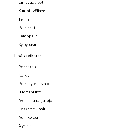
Uimavaatteet
Kuntoiluvälineet
Tennis
Palkinnot
Lentopallo
Kylpypuku
Lisätarvikkeet
Rannekellot
Korkit
Polkupyörän valot
Juomapullot
Avainnauhat ja jojot
Laskettelulasit
Aurinkolasit
Älykellot