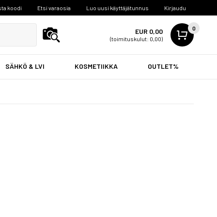
ta koodi
Etsi varaosia
Luo uusi käyttäjätunnus
Kirjaudu
0
EUR 0,00
(toimituskulut: 0,00)
SÄHKÖ & LVI
KOSMETIIKKA
OUTLET%