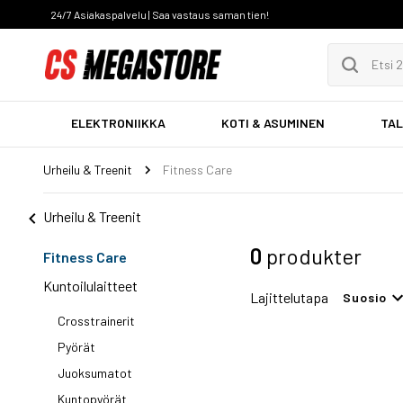
24/7 Asiakaspalvelu | Saa vastaus saman tien!
ELEKTRONIIKKA
KOTI & ASUMINEN
TAL
Urheilu & Treenit
Fitness Care
Urheilu & Treenit
0
produkter
Fitness Care
Kuntoilulaitteet
Lajittelutapa
Suosio
Crosstrainerit
Pyörät
Juoksumatot
Kuntopyörät