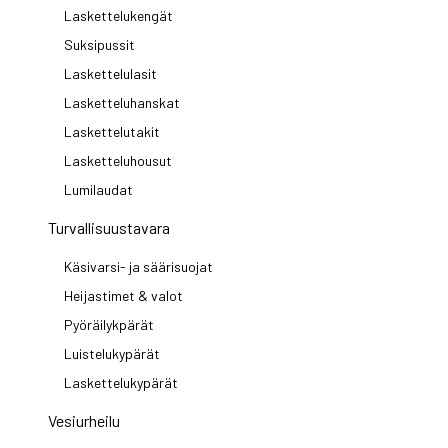
Laskettelukengät
Suksipussit
Laskettelulasit
Lasketteluhanskat
Laskettelutakit
Lasketteluhousut
Lumilaudat
Turvallisuustavara
Käsivarsi- ja säärisuojat
Heijastimet & valot
Pyöräilykpärät
Luistelukypärät
Laskettelukypärät
Vesiurheilu