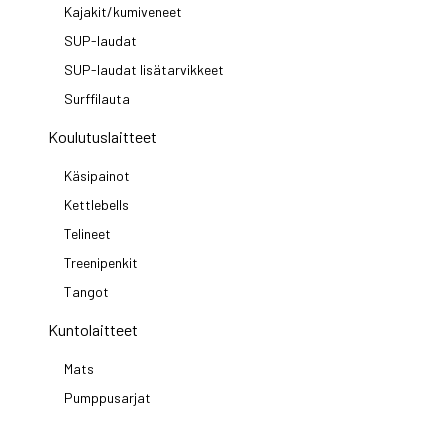
Kajakit/kumiveneet
SUP-laudat
SUP-laudat lisätarvikkeet
Surffilauta
Koulutuslaitteet
Käsipainot
Kettlebells
Telineet
Treenipenkit
Tangot
Kuntolaitteet
Mats
Pumppusarjat