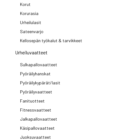
Korut
Korurasia
Urheilulasit
Sateenvarjo
Kellosepän työkalut & tarvikkeet
Urheiluvaatteet
Sulkapallovaatteet
Pyöräilyhanskat
Pyöräilykypärät/lasit
Pyöräilyvaatteet
Fanituotteet
Fitnessvaatteet
Jalkapallovaatteet
Käsipallovaatteet
Juoksuvaatteet