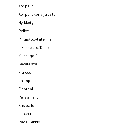
Koripallo
Koripallokori / jalusta
Nyrkkeily
Pallot
Pingis/pöytätennis
Tikanheitto/Darts
Kiekkogolf
Sekalaista
Fitness
Jalkapallo
Floorball
Persianlahti
Käsipallo
Juoksu
Padel Tennis