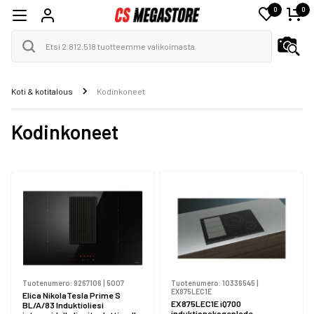
0
0
Koti & kotitalous
Kodinkoneet
Kodinkoneet
Tuotenumero:
9267106
|
5007
Tuotenumero:
10336545
|
EX875LEC1E
Elica NikolaTesla Prime S
EX875LEC1E iQ700
BL/A/83 Induktioliesi
induktionskogeplade