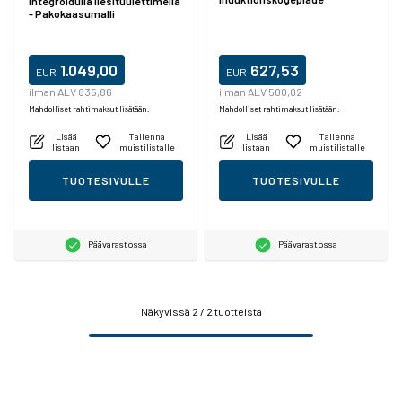
integroidulla liesituulettimella
- Pakokaasumalli
1.049,00
627,53
EUR
EUR
ilman ALV 835,86
ilman ALV 500,02
Mahdolliset rahtimaksut lisätään.
Mahdolliset rahtimaksut lisätään.
Lisää
Tallenna
Lisää
Tallenna
listaan
muistilistalle
listaan
muistilistalle
TUOTESIVULLE
TUOTESIVULLE
Päävarastossa
Päävarastossa
Näkyvissä
2
/ 2 tuotteista