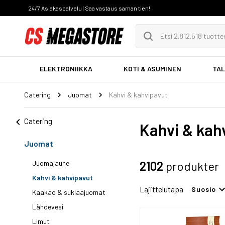
24/7 Asiakaspalvelu | Saa vastaus saman tien!
ELEKTRONIIKKA
KOTI & ASUMINEN
TAL
Catering
Juomat
Kahvi & kahvipavut
Catering
Kahvi & kah
Juomat
Juomajauhe
2102
produkter
Kahvi & kahvipavut
Lajittelutapa
Suosio
Kaakao & suklaajuomat
Lähdevesi
Limut