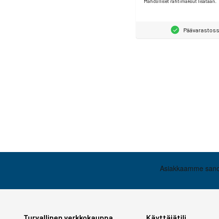
Mahdolliset rahtimaksut lisätään.
Päävarastos
Turvallinen verkkokauppa
Käyttäjätili