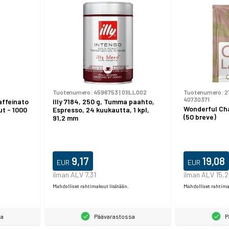
Tuotenumero:
4596753
|
01ILL002
Tuotenumero:
2
40730371
affeinato
Illy 7184, 250 g, Tumma paahto,
Wonderful Cha
ut - 1000
Espresso, 24 kuukautta, 1 kpl,
(50 breve)
91,2 mm
9,17
19,08
EUR
EUR
ilman ALV 7,31
ilman ALV 15,
Mahdolliset rahtimaksut lisätään.
Mahdolliset rahtima
sa
Päävarastossa
P