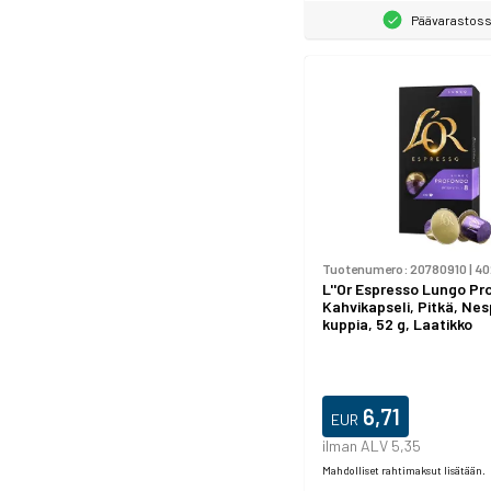
Päävarastos
Tuotenumero:
20780910
|
40
L''Or Espresso Lungo Pr
Kahvikapseli, Pitkä, Nes
kuppia, 52 g, Laatikko
6,71
EUR
ilman ALV 5,35
Mahdolliset rahtimaksut lisätään.