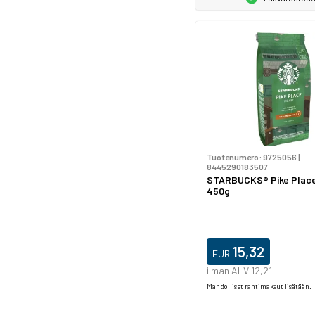
Tuotenumero:
9725056
|
8445290183507
STARBUCKS® Pike Place
450g
15,32
EUR
ilman ALV 12,21
Mahdolliset rahtimaksut lisätään.