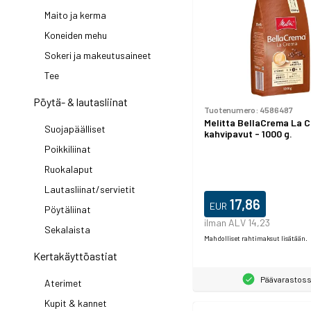
Maito ja kerma
Koneiden mehu
Sokeri ja makeutusaineet
Tee
Pöytä- & lautasliinat
Tuotenumero:
4586487
Melitta BellaCrema La 
Suojapäälliset
kahvipavut - 1000 g.
Poikkiliinat
Ruokalaput
Lautasliinat/servietit
17,86
EUR
Pöytäliinat
ilman ALV 14,23
Sekalaista
Mahdolliset rahtimaksut lisätään.
Kertakäyttöastiat
Päävarastos
Aterimet
Kupit & kannet