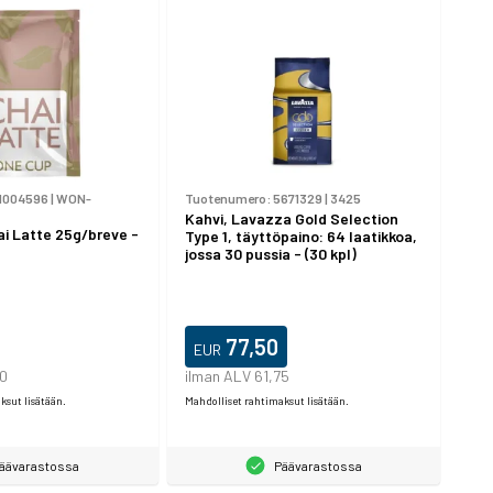
1004596
|
WON-
Tuotenumero:
5671329
|
3425
Kahvi, Lavazza Gold Selection
i Latte 25g/breve -
Type 1, täyttöpaino: 64 laatikkoa,
jossa 30 pussia - (30 kpl)
77,50
EUR
20
ilman ALV 61,75
ksut lisätään.
Mahdolliset rahtimaksut lisätään.
äävarastossa
Päävarastossa