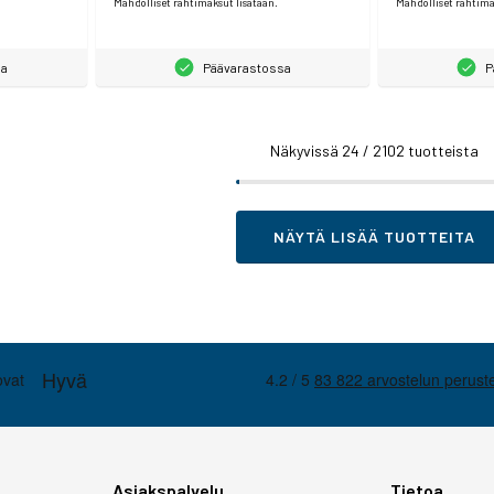
Mahdolliset rahtimaksut lisätään.
Mahdolliset rahtima
sa
Päävarastossa
P
Näkyvissä
24
/ 2102 tuotteista
NÄYTÄ LISÄÄ TUOTTEITA
Asiakspalvelu
Tietoa