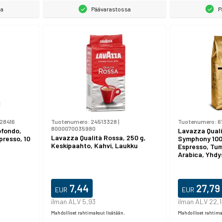
sa
Päävarastossa
P
28416
Tuotenumero:
24513328
|
Tuotenumero:
6
8000070035980
ofondo,
Lavazza Quali
Lavazza Qualità Rossa, 250 g,
presso, 10
Symphony 1000
Keskipaahto, Kahvi, Laukku
Espresso, Tu
Arabica, Yhdys
7,44
27,79
EUR
EUR
ilman ALV 5,93
ilman ALV 22,
Mahdolliset rahtimaksut lisätään.
Mahdolliset rahtima