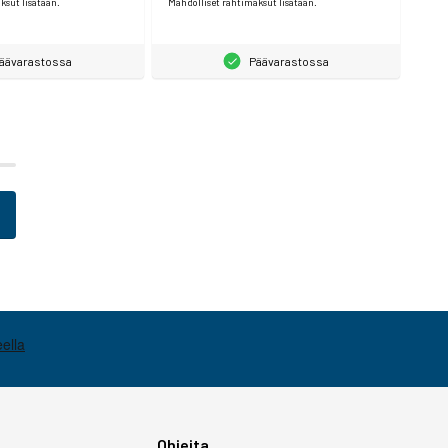
ksut lisätään.
Mahdolliset rahtimaksut lisätään.
äävarastossa
Päävarastossa
Ohjeita