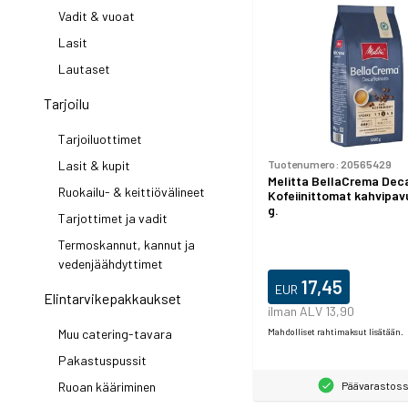
Vadit & vuoat
Lasit
Lautaset
Tarjoilu
Tarjoiluottimet
Tuotenumero:
20565429
Lasit & kupit
Melitta BellaCrema Dec
Ruokailu- & keittiövälineet
Kofeiinittomat kahvipav
g.
Tarjottimet ja vadit
Termoskannut, kannut ja
vedenjäähdyttimet
17,45
EUR
Elintarvikepakkaukset
ilman ALV 13,90
Muu catering-tavara
Mahdolliset rahtimaksut lisätään.
Pakastuspussit
Ruoan kääriminen
Päävarastos