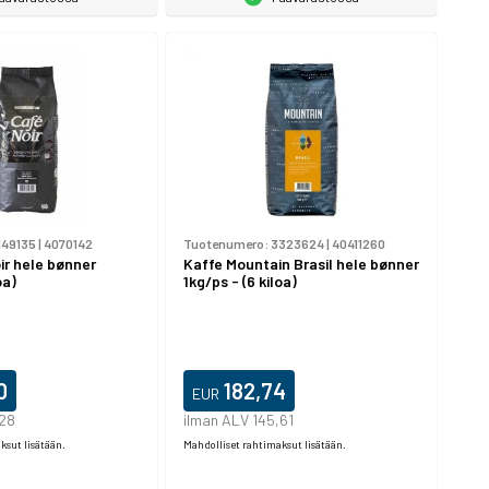
149135
|
4070142
Tuotenumero:
3323624
|
40411260
ir hele bønner
Kaffe Mountain Brasil hele bønner
oa)
1kg/ps - (6 kiloa)
0
182,74
EUR
,28
ilman ALV 145,61
ksut lisätään.
Mahdolliset rahtimaksut lisätään.