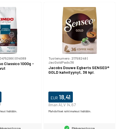
0475299
|
014089
Tuotenumero:
21759249
|
JacGoldPads36
o Classico 1000g -
Jacobs Douwe Egberts SENSEO®
vut
GOLD kahvityynyt, 36 kpl.
18,41
EUR
7
ilman ALV 14,67
ksut lisätään.
Mahdolliset rahtimaksut lisätään.
äävarastossa
Päävarastossa