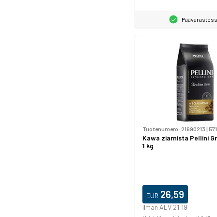
Päävarastos
Tuotenumero:
21690213
|
57
Kawa ziarnista Pellini 
1 kg
26,59
EUR
ilman ALV 21,19