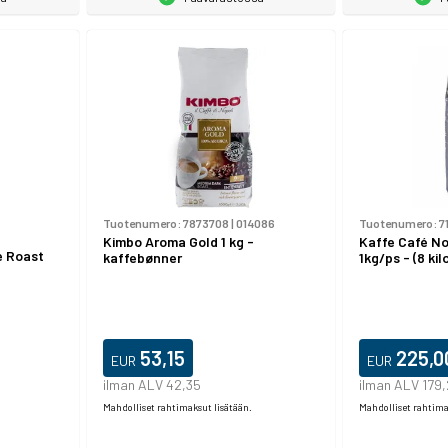
Tuotenumero:
7873708
|
014086
Tuotenumero:
7
Kimbo Aroma Gold 1 kg -
Kaffe Café No
 Roast
kaffebønner
1kg/ps - (8 kil
53,15
225,0
EUR
EUR
ilman ALV 42,35
ilman ALV 179
Mahdolliset rahtimaksut lisätään.
Mahdolliset rahtima