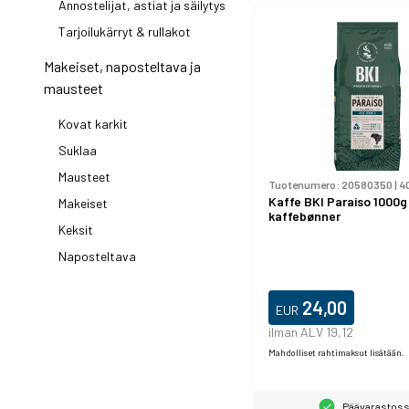
Annostelijat, astiat ja säilytys
Tarjoilukärryt & rullakot
Makeiset, naposteltava ja
mausteet
Kovat karkit
Suklaa
Mausteet
Tuotenumero:
20580350
|
4
Kaffe BKI Paraiso 1000g
Makeiset
kaffebønner
Keksit
Naposteltava
24,00
EUR
ilman ALV 19,12
Mahdolliset rahtimaksut lisätään.
Päävarastos