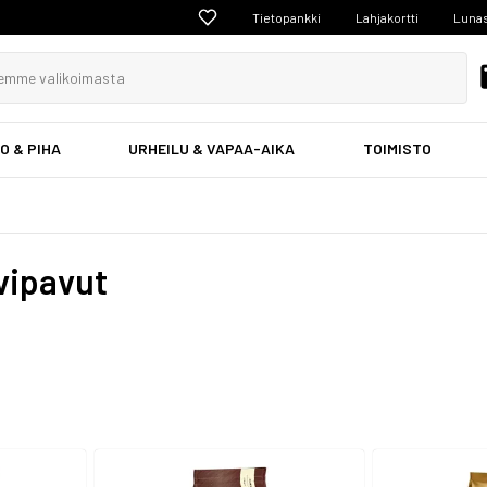
Tietopankki
Lahjakortti
Lunas
O & PIHA
URHEILU & VAPAA-AIKA
TOIMISTO
vipavut