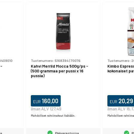
0409010
Tuotenumero:
5168394
|
70076
Tuotenumero:
2
 -
Kahvi Merrild Mocca 500g/ps -
Kimbo Espress
(500 grammaa per pussi x 16
kokonaiset pa
pussia)
160,00
20,29
EUR
EUR
ilman ALV 127,49
ilman ALV 16,1
Mahdolliset rahtimaksut lisätään.
Mahdolliset rahtima
sa
Päävarastossa
P