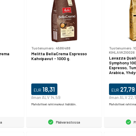
Tuotenumero:
4586488
Tuotenumero:
1
KIHLAVKZI0026
Crema
Melitta BellaCrema Espresso
Lavazza Quali
Kahvipavut - 1000 g.
Symphony 1000
Espresso, Tu
Arabica, Yhdys
18,31
27,79
EUR
EUR
ilman ALV 14,59
ilman ALV 22,
Mahdolliset rahtimaksut lisätään.
Mahdolliset rahtima
sa
Päävarastossa
P