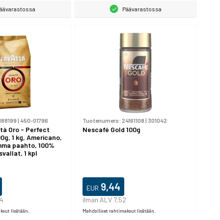
äävarastossa
Päävarastossa
188199
|
450-01796
Tuotenumero:
24161108
|
301042
tà Oro - Perfect
Nescafé Gold 100g
g, 1 kg, Americano,
mma paahto, 100%
vallat, 1 kpl
9,44
EUR
14
ilman ALV 7,52
ksut lisätään.
Mahdolliset rahtimaksut lisätään.