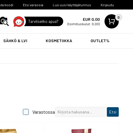
ta koodi
Etsi varaosia
Luo uusi käyttäjätunnus
Kirjaudu
0
EUR 0,00
Tarvitsetko apua?
(toimituskulut: 0,00)
SÄHKÖ & LVI
KOSMETIIKKA
OUTLET%
Varastossa
Etsi