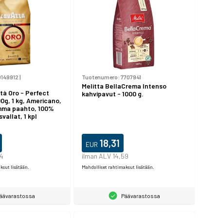
0149912
|
Tuotenumero:
7707941
Melitta BellaCrema Intenso
tà Oro - Perfect
kahvipavut - 1000 g.
g, 1 kg, Americano,
mma paahto, 100%
vallat, 1 kpl
18,31
EUR
14
ilman ALV 14,59
ksut lisätään.
Mahdolliset rahtimaksut lisätään.
äävarastossa
Päävarastossa