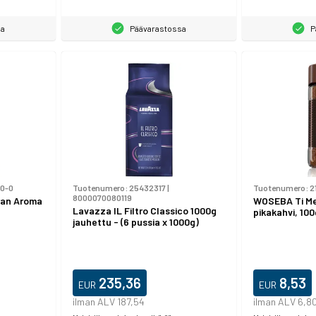
sa
Päävarastossa
P
10-0
Tuotenumero:
25432317
|
Tuotenumero:
2
8000070080119
Gran Aroma
WOSEBA Ti Mer
Lavazza IL Filtro Classico 1000g
pikakahvi, 100
jauhettu - (6 pussia x 1000g)
235,36
8,53
EUR
EUR
ilman ALV 187,54
ilman ALV 6,8