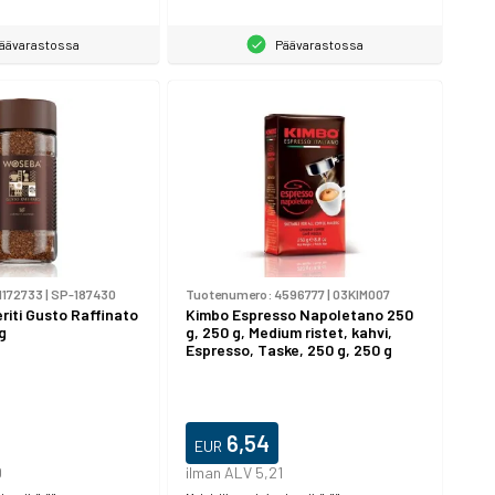
äävarastossa
Päävarastossa
1172733
|
SP-187430
Tuotenumero:
4596777
|
03KIM007
iti Gusto Raffinato
Kimbo Espresso Napoletano 250
g
g, 250 g, Medium ristet, kahvi,
Espresso, Taske, 250 g, 250 g
6,54
EUR
0
ilman ALV 5,21