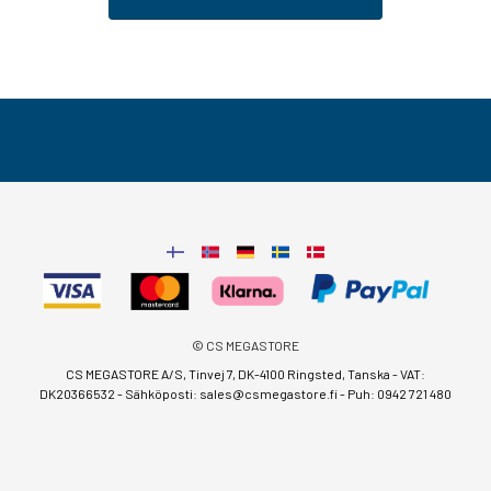
© CS MEGASTORE
CS MEGASTORE A/S, Tinvej 7, DK-4100 Ringsted, Tanska - VAT:
DK20366532 - Sähköposti:
sales@csmegastore.fi
-
Puh: 0942 721 480