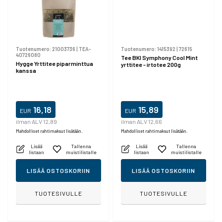
Tuotenumero:
21003736
|
TEA-
Tuotenumero:
1415392
|
72615
40726080
Tee BKI Symphony Cool Mint
Hygge Yrttitee piparminttua
yrttitee - irtotee 200g
kanssa
16,18
15,89
EUR
EUR
ilman ALV 12,89
ilman ALV 12,66
Mahdolliset rahtimaksut lisätään.
Mahdolliset rahtimaksut lisätään.
Lisää
Tallenna
Lisää
Tallenna
listaan
muistilistalle
listaan
muistilistalle
LISÄÄ OSTOSKORIIN
LISÄÄ OSTOSKORIIN
TUOTESIVULLE
TUOTESIVULLE