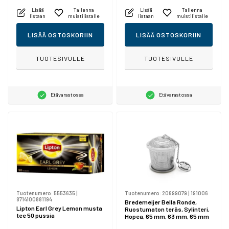
Lisää
Tallenna
Lisää
Tallenna
listaan
muistilistalle
listaan
muistilistalle
LISÄÄ OSTOSKORIIN
LISÄÄ OSTOSKORIIN
TUOTESIVULLE
TUOTESIVULLE
Etävarastossa
Etävarastossa
Tuotenumero:
5553635
|
Tuotenumero:
20699079
|
191006
8714100881194
Bredemeijer Bella Ronde,
Lipton Earl Grey Lemon musta
Ruostumaton teräs, Sylinteri,
tee 50 pussia
Hopea, 65 mm, 63 mm, 65 mm