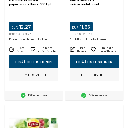
Hario Hario V60-01
AeroPress XL -
paperisuodattimet 100 kpl
mikrosuodattimet
12,27
11,66
EUR
EUR
ilman ALV 9,78
ilman ALV 9,29
Mahdolliset rahtimaksut lisätään.
Mahdolliset rahtimaksut lisätään.
Lisää
Tallenna
Lisää
Tallenna
listaan
muistilistalle
listaan
muistilistalle
LISÄÄ OSTOSKORIIN
LISÄÄ OSTOSKORIIN
TUOTESIVULLE
TUOTESIVULLE
Päävarastossa
Päävarastossa