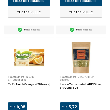
LISÄÄ OSTOSKORIIN
LISÄÄ OSTOSKORIIN
TUOTESIVULLE
TUOTESIVULLE
Päävarastossa
Päävarastossa
Tuotenumero:
7207951
|
Tuotenumero:
21267709
|
SP-
8711000296523
896945
Te Pickwick Orange - (20 breve)
Larico Yerba mate LARICO tee,
sitruuna, 50g
4,98
5,72
EUR
EUR