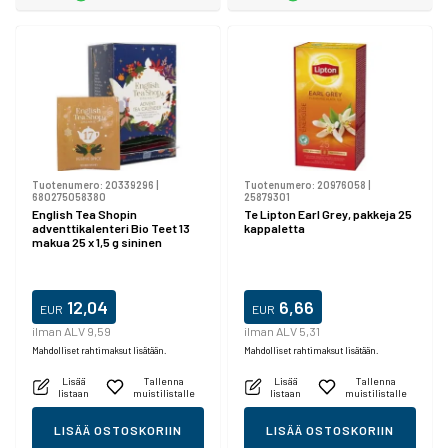
Tuotenumero:
20339296
|
Tuotenumero:
20976058
|
680275058380
25879301
English Tea Shopin
Te Lipton Earl Grey, pakkeja 25
adventtikalenteri Bio Teet 13
kappaletta
makua 25 x 1,5 g sininen
12,04
6,66
EUR
EUR
ilman ALV 9,59
ilman ALV 5,31
Mahdolliset rahtimaksut lisätään.
Mahdolliset rahtimaksut lisätään.
Lisää
Tallenna
Lisää
Tallenna
listaan
muistilistalle
listaan
muistilistalle
LISÄÄ OSTOSKORIIN
LISÄÄ OSTOSKORIIN