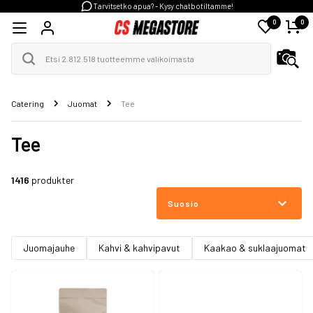
Tarvitsetko apua? - Kysy chatbotiltamme!
0
0
Catering
Juomat
Tee
Tee
1416
produkter
Suosio
Juomajauhe
Kahvi & kahvipavut
Kaakao & suklaajuomat