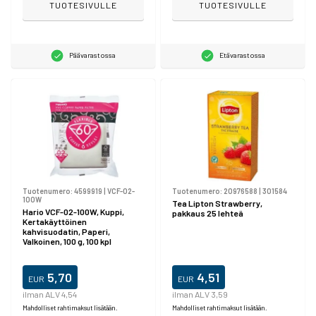
TUOTESIVULLE
TUOTESIVULLE
Päävarastossa
Etävarastossa
Tuotenumero:
4599919
|
VCF-02-
Tuotenumero:
20976588
|
301584
100W
Tea Lipton Strawberry,
Hario VCF-02-100W, Kuppi,
pakkaus 25 lehteä
Kertakäyttöinen
kahvisuodatin, Paperi,
Valkoinen, 100 g, 100 kpl
5,70
4,51
EUR
EUR
ilman ALV 4,54
ilman ALV 3,59
Mahdolliset rahtimaksut lisätään.
Mahdolliset rahtimaksut lisätään.