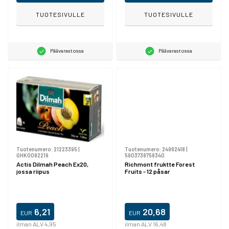
TUOTESIVULLE
TUOTESIVULLE
Päävarastossa
Päävarastossa
Tuotenumero:
21223395
|
Tuotenumero:
24962418
|
GHK0082219
5903738758340
Actis Dilmah Peach Ex20,
Richmont fruktte Forest
jossa riipus
Fruits - 12 påsar
6,21
20,68
EUR
EUR
ilman ALV 4,95
ilman ALV 16,48