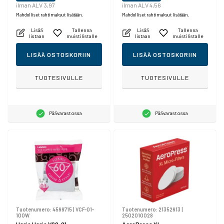
ilman ALV 3,97
ilman ALV 4,56
Mahdolliset rahtimaksut lisätään.
Mahdolliset rahtimaksut lisätään.
Lisää
Tallenna
Lisää
Tallenna
listaan
muistilistalle
listaan
muistilistalle
LISÄÄ OSTOSKORIIN
LISÄÄ OSTOSKORIIN
TUOTESIVULLE
TUOTESIVULLE
Päävarastossa
Päävarastossa
Tuotenumero:
4596715
|
VCF-01-
Tuotenumero:
21352613
|
100W
2502010028