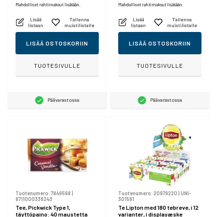
Mahdolliset rahtimaksut lisätään.
Mahdolliset rahtimaksut lisätään.
Lisää
Tallenna
Lisää
Tallenna
listaan
muistilistalle
listaan
muistilistalle
LISÄÄ OSTOSKORIIN
LISÄÄ OSTOSKORIIN
TUOTESIVULLE
TUOTESIVULLE
Päävarastossa
Päävarastossa
Tuotenumero:
7849598
|
Tuotenumero:
20979220
|
UNI-
8711000336243
301591
Tee, Pickwick Type 1,
Te Lipton med 180 tebreve, i 12
täyttöpaino: 40 maustetta
varianter, i displayæske