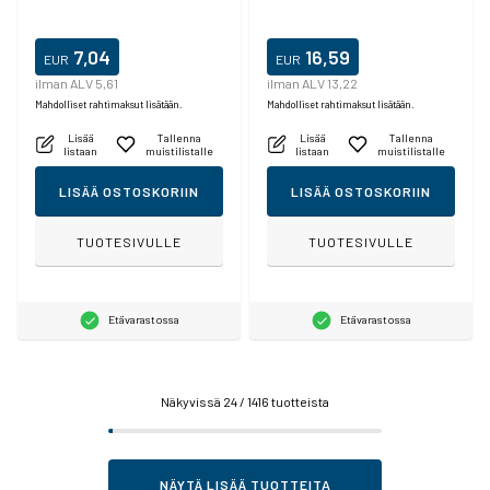
7,04
16,59
EUR
EUR
ilman ALV 5,61
ilman ALV 13,22
Mahdolliset rahtimaksut lisätään.
Mahdolliset rahtimaksut lisätään.
Lisää
Tallenna
Lisää
Tallenna
listaan
muistilistalle
listaan
muistilistalle
LISÄÄ OSTOSKORIIN
LISÄÄ OSTOSKORIIN
TUOTESIVULLE
TUOTESIVULLE
Etävarastossa
Etävarastossa
Näkyvissä
24
/ 1416 tuotteista
NÄYTÄ LISÄÄ TUOTTEITA