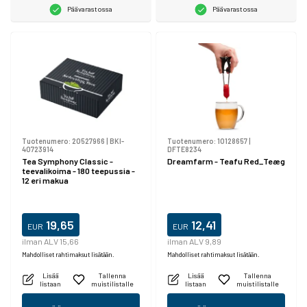
Päävarastossa
Päävarastossa
Tuotenumero:
20527966
|
BKI-
Tuotenumero:
10128657
|
40723914
DFTE8234
Tea Symphony Classic -
Dreamfarm - Teafu Red_Teæg
teevalikoima - 180 teepussia -
12 eri makua
19,65
12,41
EUR
EUR
ilman ALV 15,66
ilman ALV 9,89
Mahdolliset rahtimaksut lisätään.
Mahdolliset rahtimaksut lisätään.
Lisää
Tallenna
Lisää
Tallenna
listaan
muistilistalle
listaan
muistilistalle