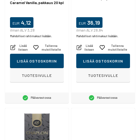
Caramel Vanilla, pakkaus 20 kpl
4,12
36,19
EUR
EUR
ilman ALV 3,28
ilman ALV 28,84
Mahdolliset rahtimaksut lisätään.
Mahdolliset rahtimaksut lisätään.
Lisää
Tallenna
Lisää
Tallenna
listaan
muistilistalle
listaan
muistilistalle
LISÄÄ OSTOSKORIIN
LISÄÄ OSTOSKORIIN
TUOTESIVULLE
TUOTESIVULLE
Päävarastossa
Päävarastossa