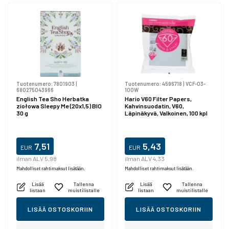
Tuotenumero:
7801903
|
Tuotenumero:
4596718
|
VCF-03-
680275043966
100W
English Tea Sho Herbatka
Hario V60 Filter Papers,
ziołowa Sleepy Me (20x1,5) BIO
Kahvinsuodatin, V60,
30 g
Läpinäkyvä, Valkoinen, 100 kpl
7,51
5,43
EUR
EUR
ilman ALV 5,98
ilman ALV 4,33
Mahdolliset rahtimaksut lisätään.
Mahdolliset rahtimaksut lisätään.
Lisää
Tallenna
Lisää
Tallenna
listaan
muistilistalle
listaan
muistilistalle
LISÄÄ OSTOSKORIIN
LISÄÄ OSTOSKORIIN