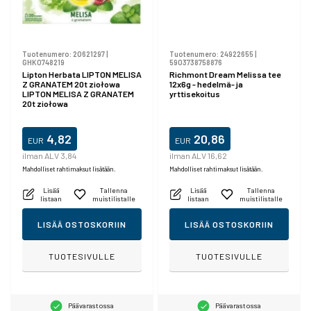
Tuotenumero:
20621297
|
Tuotenumero:
24922655
|
GHK0748219
5903738758876
Lipton Herbata LIPTON MELISA
Richmont Dream Melissa tee
Z GRANATEM 20t ziołowa
12x6g - hedelmä- ja
LIPTON MELISA Z GRANATEM
yrttisekoitus
20t ziołowa
4,82
20,86
EUR
EUR
ilman ALV 3,84
ilman ALV 16,62
Mahdolliset rahtimaksut lisätään.
Mahdolliset rahtimaksut lisätään.
Lisää
Tallenna
Lisää
Tallenna
listaan
muistilistalle
listaan
muistilistalle
LISÄÄ OSTOSKORIIN
LISÄÄ OSTOSKORIIN
TUOTESIVULLE
TUOTESIVULLE
Päävarastossa
Päävarastossa